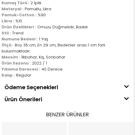
Kumaş Türü :
2 İplik
Materyal :
Pamuklu, Likra
Pamuk-Cotton :
%90
Likra :
%10
Ürün Özellikleri :
Omuzu Düğmelidir, Baskılı
Stil :
Trend
Numune Bedeni :
1 Yaş
Ölçü :
Boy 35 cm, En 29 cm, Bedenler arası 1 cm fark
bulunmaktadır.
Mevsim :
İlkbahar, Kış, Sonbahar
Ürün Sezonu :
2022 / 1
Yıkama Derecesi :
40 Derece
Kalıp :
Regular
Ödeme Seçenekleri
Ürün Önerileri
BENZER ÜRÜNLER