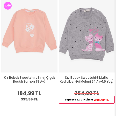
%46
Kız Bebek Sweatshirt Simli Çiçek
Kız Bebek Sweatshirt Mutlu
Baskılı Somon (9 Ay)
Kedicikler Gri Melanj (4 Ay-1.5 Yaş)
184,99 TL
354,99 TL
339,99 TL
248,49 TL
Sepette %30 İNDİRİM