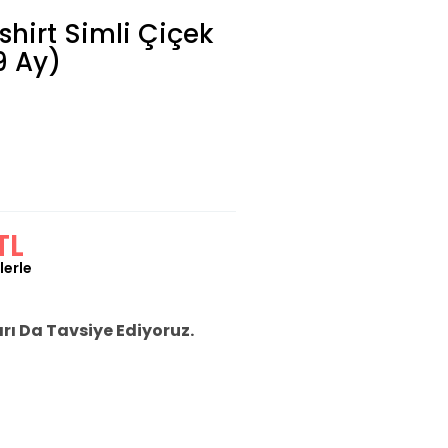
hirt Simli Çiçek
9 Ay)
TL
lerle
ı Da Tavsiye Ediyoruz.