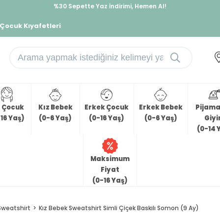
%30 Sepette Yaz İndirimi, Hemen Al!
İndirimlere ek %10 İndirimi Kap, Hemen Üye Ol!
 Çocuk Kıyafetleri
z Çocuk
Kız Bebek
Erkek Çocuk
Erkek Bebek
Pijama 
16 Yaş)
(0-6 Yaş)
(0-16 Yaş)
(0-6 Yaş)
Giy
(0-14 
Maksimum
Fiyat
(0-16 Yaş)
Sweatshirt
Kız Bebek Sweatshirt Simli Çiçek Baskılı Somon (9 Ay)