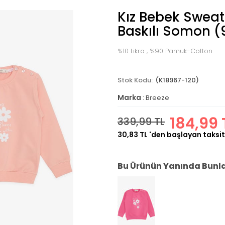
Kız Bebek Sweats
Baskılı Somon (
%10 Likra , %90 Pamuk-Cotton
(K18967-120)
Marka
:
Breeze
184,99 
339,99 TL
30,83 TL
'den başlayan taksit
Bu Ürünün Yanında Bunlar