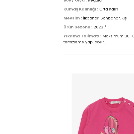
Boy / Ölçü :
Regular
Kumaş Kalınlığı :
Orta Kalın
Mevsim :
İlkbahar, Sonbahar, Kış
Ürün Sezonu :
2023 / 1
Yıkama Talimatı :
Maksimum 30 °C sı
temizleme yapılabilir.