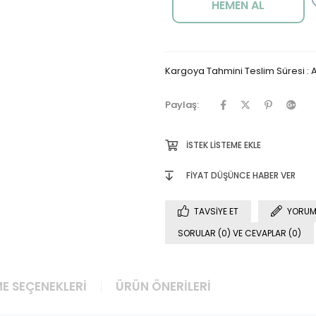
Kargoya Tahmini Teslim Süresi
:
A
Paylaş:
İSTEK LISTEME EKLE
FIYAT DÜŞÜNCE HABER VER
TAVSIYE ET
YORUM
SORULAR (0) VE CEVAPLAR (0)
E SEÇENEKLERI
ÜRÜN ÖNERILERI