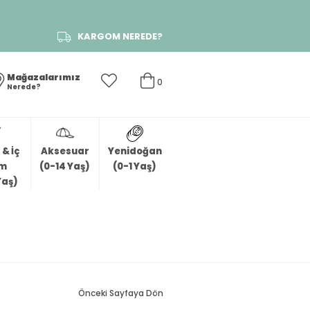
KARGOM NEREDE?
Mağazalarımız
0
Nerede?
& İç
Aksesuar
Yenidoğan
im
(0-14 Yaş)
(0-1 Yaş)
Yaş)
Önceki Sayfaya Dön