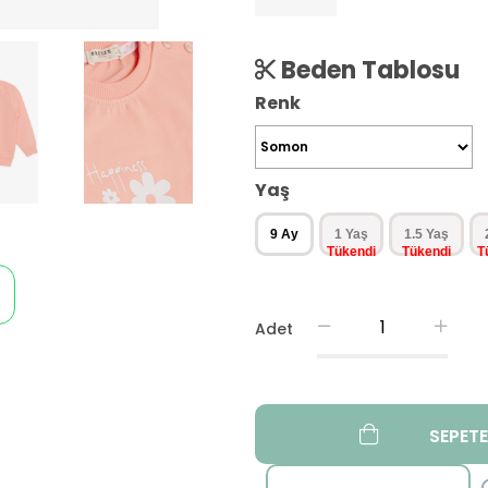
Beden Tablosu
Renk
Yaş
9 Ay
1 Yaş
1.5 Yaş
Adet