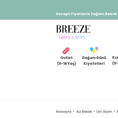
Hesaplı Fiyatlarla Sağlıklı Bebek
Kı
Outlet
Doğum Günü
(0-
(0-16 Yaş)
Kıyafetleri
Anasayfa
Kız Bebek
Üst Giyim