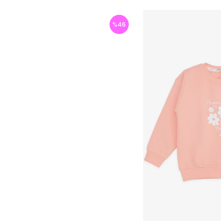
%
46
İndirim