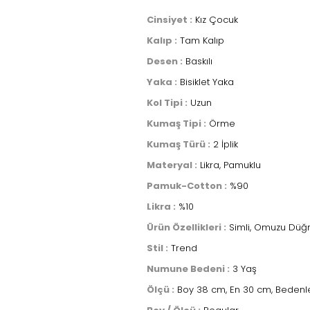
Cinsiyet :
Kız Çocuk
Kalıp :
Tam Kalıp
Desen :
Baskılı
Yaka :
Bisiklet Yaka
Kol Tipi :
Uzun
Kumaş Tipi :
Örme
Kumaş Türü :
2 İplik
Materyal :
Likra, Pamuklu
Pamuk-Cotton :
%90
Likra :
%10
Ürün Özellikleri :
Simli, Omuzu Düğm
Stil :
Trend
Numune Bedeni :
3 Yaş
Ölçü :
Boy 38 cm, En 30 cm, Bedenle