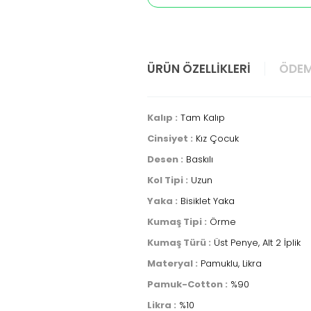
ÜRÜN ÖZELLIKLERI
ÖDEM
Kalıp :
Tam Kalıp
Cinsiyet :
Kız Çocuk
Desen :
Baskılı
Kol Tipi :
Uzun
Yaka :
Bisiklet Yaka
Kumaş Tipi :
Örme
Kumaş Türü :
Üst Penye, Alt 2 İplik
Materyal :
Pamuklu, Likra
Pamuk-Cotton :
%90
Likra :
%10