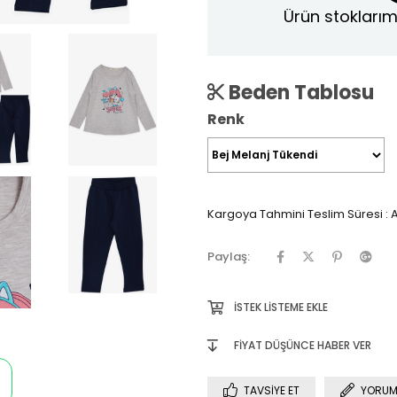
Ürün stoklarım
Beden Tablosu
Renk
Kargoya Tahmini Teslim Süresi
:
A
Paylaş:
İSTEK LISTEME EKLE
FIYAT DÜŞÜNCE HABER VER
TAVSIYE ET
YORUM