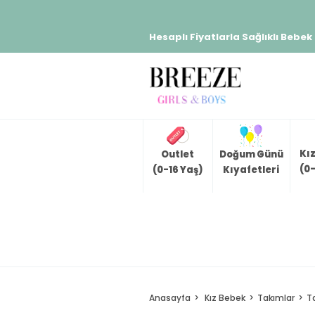
Hesaplı Fiyatlarla Sağlıklı Bebek
Kı
Outlet
Doğum Günü
(0-
(0-16 Yaş)
Kıyafetleri
Anasayfa
Kız Bebek
Takımlar
T