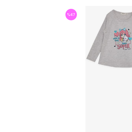
%
47
İndirim