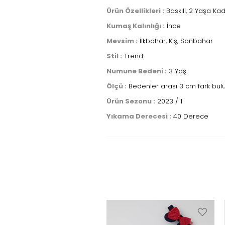
Ürün Özellikleri :
Baskılı, 2 Yaşa K
Kumaş Kalınlığı :
İnce
Mevsim :
İlkbahar, Kış, Sonbahar
Stil :
Trend
Numune Bedeni :
3 Yaş
Ölçü :
Bedenler arası 3 cm fark bulun
Ürün Sezonu :
2023 / 1
Yıkama Derecesi :
40 Derece