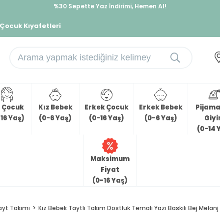
%30 Sepette Yaz İndirimi, Hemen Al!
İndirimlere ek %10 İndirimi Kap, Hemen Üye Ol!
 Çocuk Kıyafetleri
z Çocuk
Kız Bebek
Erkek Çocuk
Erkek Bebek
Pijama 
16 Yaş)
(0-6 Yaş)
(0-16 Yaş)
(0-6 Yaş)
Giy
(0-14 
Maksimum
Fiyat
(0-16 Yaş)
ayt Takımı
Kız Bebek Taytlı Takım Dostluk Temalı Yazı Baskılı Bej Melanj