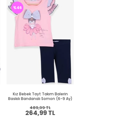
%46
%46
Kız Bebek Tayt Takım Balerin
Kız Bebek Taytlı Takım Tavs
Baskılı Bandanalı Somon (6-9 Ay)
Baskılı Lila (9 Ay-1 Yaş)
489,99 TL
484,99 TL
264,99 TL
259,99 TL