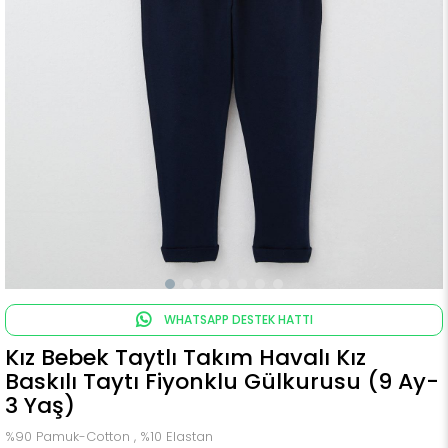
WHATSAPP DESTEK HATTI
Kız Bebek Taytlı Takım Havalı Kız
Baskılı Taytı Fiyonklu Gülkurusu (9 Ay-
3 Yaş)
%90 Pamuk-Cotton , %10 Elastan