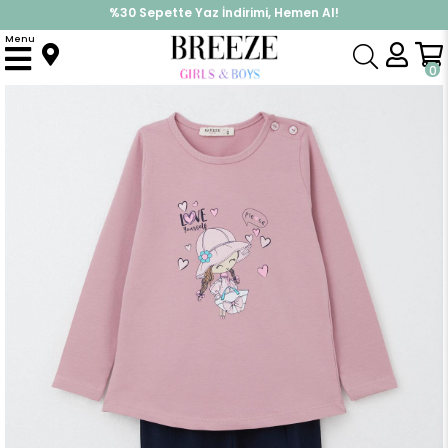
%30 Sepette Yaz İndirimi, Hemen Al!
İndirimlere ek %10 İndirimi Kap, Hemen Üye Ol!
Menu
Anasayfa
Kız Bebek
Takımlar
Tayt Takımı
Kız Bebek Taytlı Takım Havalı Kız Baskılı Taytı Fiyonklu Gülkurusu (9 Ay-3 Yaş)
0