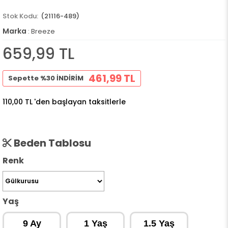
(21116-489)
Marka
:
Breeze
659,99 TL
461,99 TL
Sepette %30 İNDİRİM
110,00 TL
'den başlayan taksitlerle
Beden Tablosu
Renk
Yaş
9 Ay
1 Yaş
1.5 Yaş