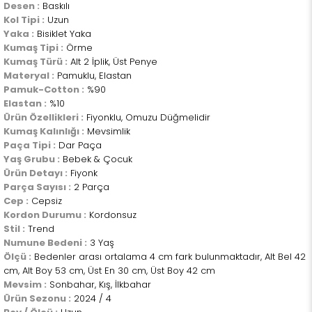
Desen :
Baskılı
Kol Tipi :
Uzun
Yaka :
Bisiklet Yaka
Kumaş Tipi :
Örme
Kumaş Türü :
Alt 2 İplik, Üst Penye
Materyal :
Pamuklu, Elastan
Pamuk-Cotton :
%90
Elastan :
%10
Ürün Özellikleri :
Fiyonklu, Omuzu Düğmelidir
Kumaş Kalınlığı :
Mevsimlik
Paça Tipi :
Dar Paça
Yaş Grubu :
Bebek & Çocuk
Ürün Detayı :
Fiyonk
Parça Sayısı :
2 Parça
Cep :
Cepsiz
Kordon Durumu :
Kordonsuz
Stil :
Trend
Numune Bedeni :
3 Yaş
Ölçü :
Bedenler arası ortalama 4 cm fark bulunmaktadır, Alt Bel 42
cm, Alt Boy 53 cm, Üst En 30 cm, Üst Boy 42 cm
Mevsim :
Sonbahar, Kış, İlkbahar
Ürün Sezonu :
2024 / 4