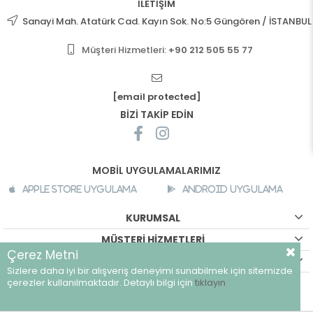
İLETİŞİM
Sanayi Mah. Atatürk Cad. Kayın Sok. No:5 Güngören / İSTANBUL
Müşteri Hizmetleri:
+90 212 505 55 77
[email protected]
BİZİ TAKİP EDİN
MOBİL UYGULAMALARIMIZ
Apple Store Uygulama
Android Uygulama
KURUMSAL
MÜŞTERİ HİZMETLERİ
Çerez Metni
ALIŞVERİŞ BİLGİLERİ
Sizlere daha iyi bir alışveriş deneyimi sunabilmek için sitemizde
©
breeze.com.tr - Tüm hakları saklıdır.
çerezler kullanılmaktadır. Detaylı bilgi için
tıklayın