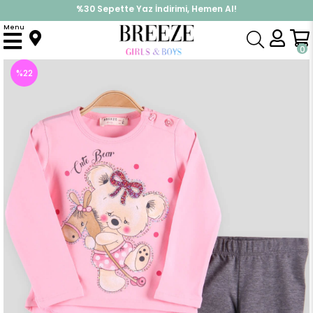
%30 Sepette Yaz İndirimi, Hemen Al!
İndirimlere ek %10 İndirimi Kap, Hemen Üye Ol!
Menu
Anasayfa
Kız Bebek
Takımlar
Tayt Takımı
Kız Bebek Taytlı Takım Pullu Ayıcıklı Pembe (1 Yaş)
0
%
22
İndirim