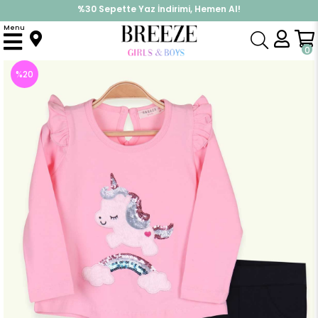
%30 Sepette Yaz İndirimi, Hemen Al!
İndirimlere ek %10 İndirimi Kap, Hemen Üye Ol!
Menu
Anasayfa
Kız Çocuk
Takımlar
Tayt Takımı
Kiz Bebek Taytli Takim Pullu Unicorn Pudra (9 Ay)
0
%
20
İndirim