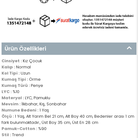
Ürün Özellikleri
Cinsiyet :
Kız Çocuk
Kalıp :
Normal
Kol Tipi :
Uzun
Kumaş Tipi :
Örme
Kumaş Türü :
Penye
LYC :
%10
Materyal :
LYC, Pamuklu
Mevsim :
İlkbahar, Kış, Sonbahar
Numune Bedeni :
1 Yaş
Ölçü :
1 Yaş, Alt Yarım Bel 21 cm, Alt Boy 40 cm, Bedenler arası 1 cm
fark bulunmaktadır., Üst Boy 35 cm, Üst En 28 cm
Pamuk-Cotton :
%90
Stil :
Trend