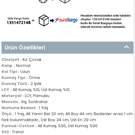
Ürün Özellikleri
Cinsiyet :
Kız Çocuk
Kalıp :
Normal
Kol Tipi :
Uzun
Kumaş Tipi :
Örme
Kumaş Türü :
2 İplik
LCY :
Alt Kumaş %10, Üst Kumaş %10
Materyal :
LCY, Pamuklu
Mevsim :
Kış, Sonbahar
Numune Bedeni :
1 Yaş
Ölçü :
1 Yaş, Alt Yarım Bel 20 cm, Alt Boy 44 cm, Bedenler arası 1 cm
fark bulunmaktadır., Üst Boy 34 cm, Üst En 29 cm
Pamuk-Cotton :
Alt Kumaş %90, Üst Kumaş %90
Stil :
Trend