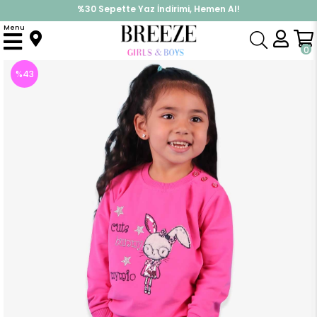
%30 Sepette Yaz İndirimi, Hemen Al!
İndirimlere ek %10 İndirimi Kap, Hemen Üye Ol!
Menu
Anasayfa
Kız Bebek
Takımlar
Tayt Takımı
Kiz Bebek Taytli Takim Tavsanli Pembe (9 Ay)
0
%
43
İndirim