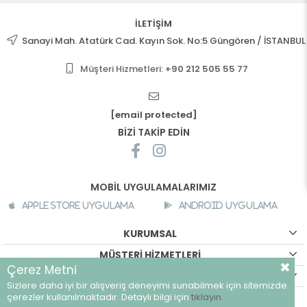
İLETİŞİM
Sanayi Mah. Atatürk Cad. Kayın Sok. No:5 Güngören / İSTANBUL
Müşteri Hizmetleri:
+90 212 505 55 77
[email protected]
BİZİ TAKİP EDİN
MOBİL UYGULAMALARIMIZ
Apple Store Uygulama
Android Uygulama
KURUMSAL
MÜŞTERİ HİZMETLERİ
Çerez Metni
ALIŞVERİŞ BİLGİLERİ
Sizlere daha iyi bir alışveriş deneyimi sunabilmek için sitemizde
©
breeze.com.tr - Tüm hakları saklıdır.
çerezler kullanılmaktadır. Detaylı bilgi için
tıklayın