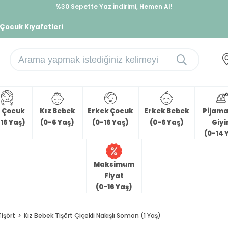
%30 Sepette Yaz İndirimi, Hemen Al!
İndirimlere ek %10 İndirimi Kap, Hemen Üye Ol!
 Çocuk Kıyafetleri
z Çocuk
Kız Bebek
Erkek Çocuk
Erkek Bebek
Pijama 
16 Yaş)
(0-6 Yaş)
(0-16 Yaş)
(0-6 Yaş)
Giy
(0-14 
Maksimum
Fiyat
(0-16 Yaş)
Tişört
Kız Bebek Tişört Çiçekli Nakışlı Somon (1 Yaş)