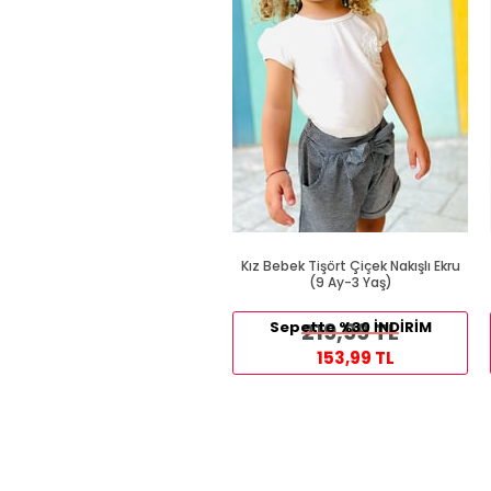
Kız Bebek Tişört Çiçek Nakışlı Ekru
(9 Ay-3 Yaş)
Sepette %30 İNDİRİM
219,99 TL
153,99 TL