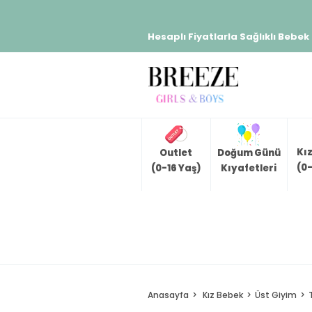
Hesaplı Fiyatlarla Sağlıklı Bebek
Kı
Outlet
Doğum Günü
(0-
(0-16 Yaş)
Kıyafetleri
Anasayfa
Kız Bebek
Üst Giyim