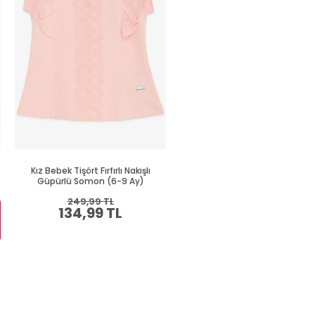
Kız Bebek Tişört Fırfırlı Nakışlı
Kız Bebek Tişört Kelebek Baskı
Güpürlü Somon (6-9 Ay)
Nakışlı Su Yeşili (9 Ay)
249,99 TL
289,99 TL
134,99 TL
159,99 TL