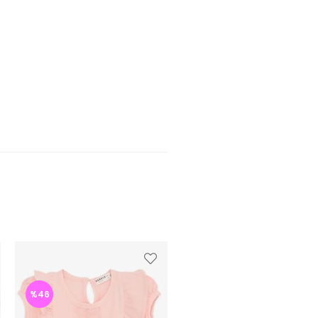
%46
%45