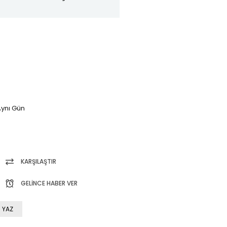
ynı Gün
KARŞILAŞTIR
GELINCE HABER VER
 YAZ