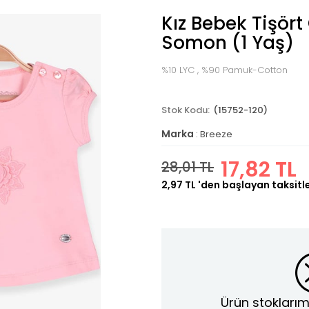
Kız Bebek Tişört 
Somon (1 Yaş)
%10 LYC , %90 Pamuk-Cotton
(15752-120)
Marka
:
Breeze
17,82 TL
28,01 TL
2,97 TL
'den başlayan taksitl
Ürün stoklarım