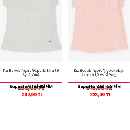
Kız Bebek Tişört Güpürlü Ekru (9
Kız Bebek Tişört Çiçek Nakışlı
Ay-3 Yaş)
Somon (9 Ay-3 Yaş)
Sepette %30 İNDİRİM
289,99 TL
Sepette %30 İNDİRİM
319,99 TL
202,99 TL
223,99 TL