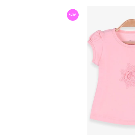
%
36
İndirim