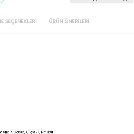
E SEÇENEKLERI
ÜRÜN ÖNERILERI
idir, Basic, Çiçekli, Nakışlı