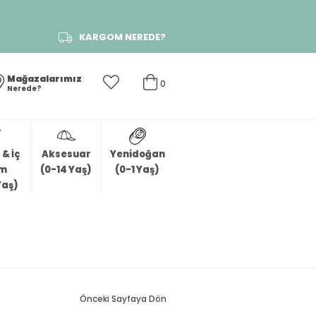
KARGOM NEREDE?
Mağazalarımız
0
Nerede?
& İç
Aksesuar
Yenidoğan
im
(0-14 Yaş)
(0-1 Yaş)
Yaş)
Önceki Sayfaya Dön