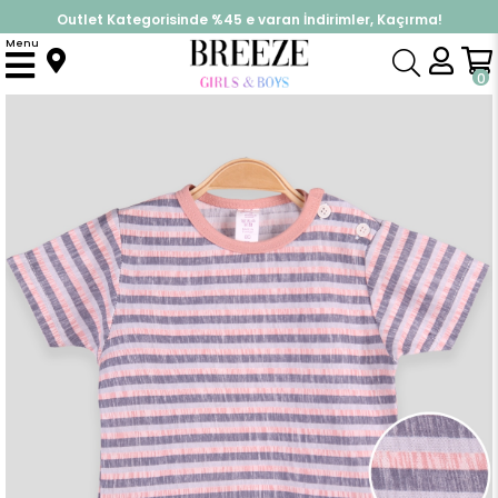
Outlet Kategorisinde %45 e varan İndirimler, Kaçırma!
İndirimlere ek %10 İndirimi Kap, Hemen Üye Ol!
Menu
Anasayfa
Kız Bebek
Üst Giyim
Tişört
Kız Bebek Tişört Patlı Çizgili Gri (1.5 Yaş)
0