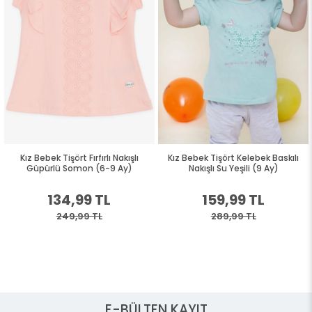
Kız Bebek Tişört Fırfırlı Nakışlı
Kız Bebek Tişört Kelebek Baskılı
Güpürlü Somon (6-9 Ay)
Nakışlı Su Yeşili (9 Ay)
134,99 TL
159,99 TL
249,99 TL
289,99 TL
E-BÜLTEN KAYIT