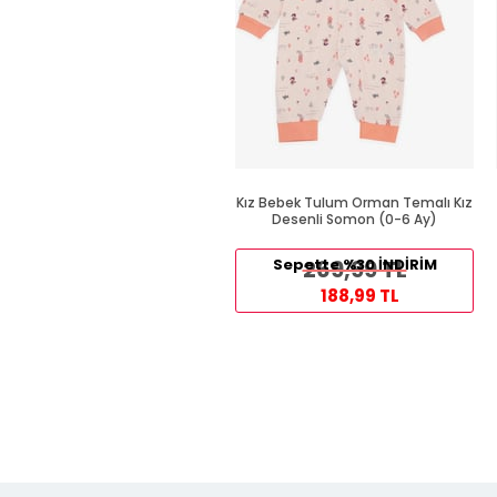
Kız Bebek Tulum Orman Temalı Kız
Desenli Somon (0-6 Ay)
Sepette %30 İNDİRİM
269,99 TL
188,99 TL