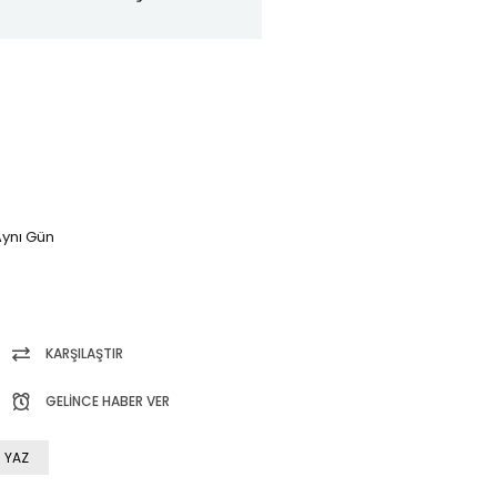
ynı Gün
KARŞILAŞTIR
GELINCE HABER VER
 YAZ