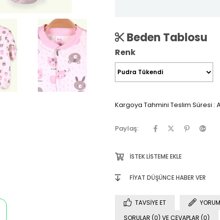
Beden Tablosu
Renk
Kargoya Tahmini Teslim Süresi
:
A
Paylaş:
İSTEK LISTEME EKLE
FIYAT DÜŞÜNCE HABER VER
TAVSIYE ET
YORUM
SORULAR (0) VE CEVAPLAR (0)