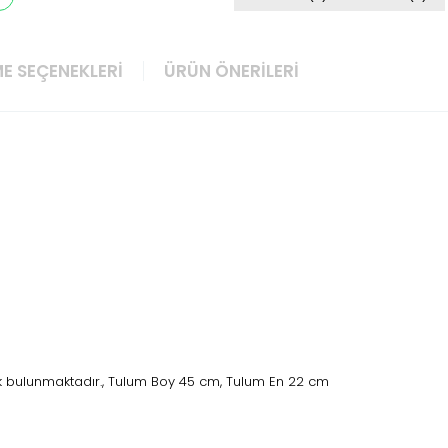
E SEÇENEKLERI
ÜRÜN ÖNERILERI
rk bulunmaktadır., Tulum Boy 45 cm, Tulum En 22 cm