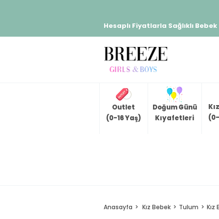
Hesaplı Fiyatlarla Sağlıklı Bebek
Kı
Outlet
Doğum Günü
(0-
(0-16 Yaş)
Kıyafetleri
Anasayfa
Kız Bebek
Tulum
Kız 