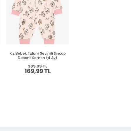
Kız Bebek Tulum Sevimli Sincap
Kız Bebek Patikli Tulum Baha
Desenli Somon (4 Ay)
Temalı Kelebek Desenli Ekru (4
309,99 TL
279,99 TL
169,99 TL
149,99 TL