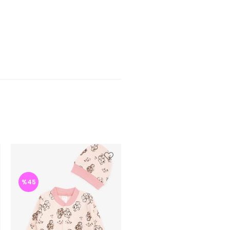
%45
%46