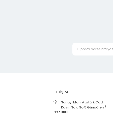
İLETİŞİM
Sanayi Mah. Atatürk Cad.
Kayın Sok. No:5 Güngören /
İSTANBUL