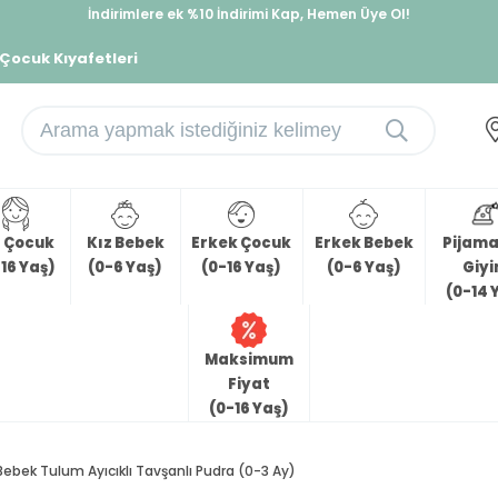
İndirimlere ek %10 İndirimi Kap, Hemen Üye Ol!
%30 Sepette Yaz İndirimi, Hemen Al!
 Çocuk Kıyafetleri
z Çocuk
Kız Bebek
Erkek Çocuk
Erkek Bebek
Pijama 
16 Yaş)
(0-6 Yaş)
(0-16 Yaş)
(0-6 Yaş)
Giy
(0-14 
Maksimum
Fiyat
(0-16 Yaş)
Bebek Tulum Ayıcıklı Tavşanlı Pudra (0-3 Ay)