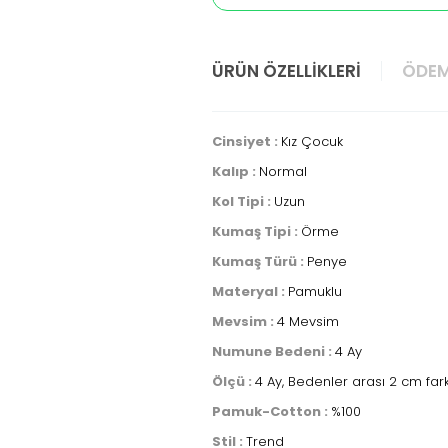
ÜRÜN ÖZELLIKLERI
ÖDEM
Cinsiyet :
Kız Çocuk
Kalıp :
Normal
Kol Tipi :
Uzun
Kumaş Tipi :
Örme
Kumaş Türü :
Penye
Materyal :
Pamuklu
Mevsim :
4 Mevsim
Numune Bedeni :
4 Ay
Ölçü :
4 Ay, Bedenler arası 2 cm fa
Pamuk-Cotton :
%100
Stil :
Trend