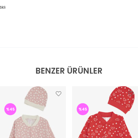
ikli
BENZER ÜRÜNLER
%45
%45