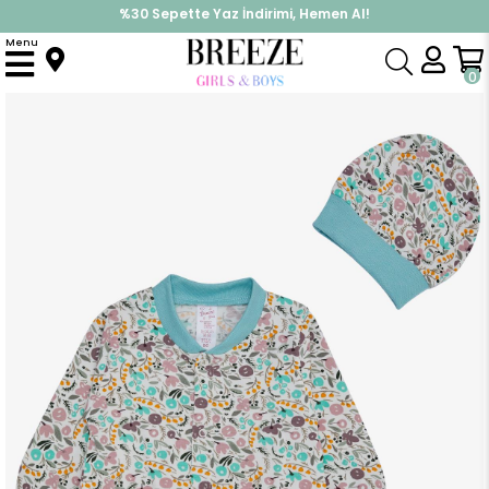
%30 Sepette Yaz İndirimi, Hemen Al!
İndirimlere ek %10 İndirimi Kap, Hemen Üye Ol!
Menu
Anasayfa
Kız Bebek
Tulum
Kız Bebek Tulum Çiçek Desenli Karışık Renk (0-6 Ay)
0