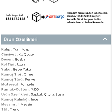
Ürün Özellikleri
Kalıp :
Tam Kalıp
Cinsiyet :
Kız Çocuk
Desen :
Baskılı
Kol Tipi :
Uzun
Yaka :
Bebe Yaka
Kumaş Tipi :
Örme
Kumaş Türü :
Penye
Materyal :
Pamuklu
Pamuk-Cotton :
%100
Ürün Özellikleri :
Şapkalı, Çıtçıtlı, Baskılı
Kumaş Kalınlığı :
İnce
Mevsim :
4 Mevsim
Stil :
Trend