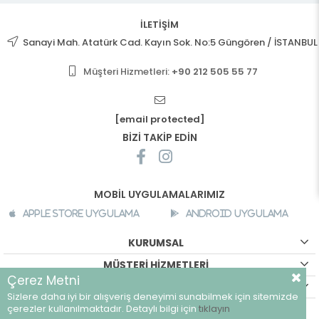
İLETİŞİM
Sanayi Mah. Atatürk Cad. Kayın Sok. No:5 Güngören / İSTANBUL
Müşteri Hizmetleri:
+90 212 505 55 77
[email protected]
BİZİ TAKİP EDİN
MOBİL UYGULAMALARIMIZ
Apple Store Uygulama
Android Uygulama
KURUMSAL
MÜŞTERİ HİZMETLERİ
Çerez Metni
ALIŞVERİŞ BİLGİLERİ
Sizlere daha iyi bir alışveriş deneyimi sunabilmek için sitemizde
©
breeze.com.tr - Tüm hakları saklıdır.
çerezler kullanılmaktadır. Detaylı bilgi için
tıklayın