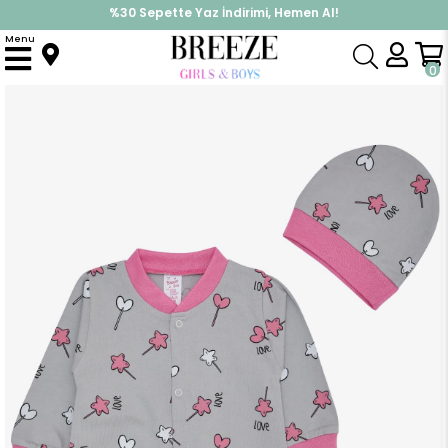
%30 Sepette Yaz İndirimi, Hemen Al!
İndirimlere ek %10 İndirimi Kap, Hemen Üye Ol!
Menu
Anasayfa
Kız Bebek
Tulum
Kız Bebek Tulum Çubuklu Şeker Desenli Gri (0-6 Ay)
0