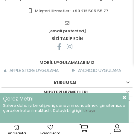
Müşteri Hizmetleri:
+90 212 505 55 77
[email protected]
BİZİ TAKİP EDİN
MOBİL UYGULAMALARIMIZ
Apple Store Uygulama
Android Uygulama
KURUMSAL
MÜŞTERİ HİZMETLERİ
Çerez Metni
ALIŞVERİŞ BİLGİLERİ
Sizlere daha iyi bir alışveriş deneyimi sunabilmek için sitemizde
©
breeze.com.tr - Tüm hakları saklıdır.
çerezler kullanılmaktadır. Detaylı bilgi için
tıklayın
Anasayfa
Favorilerim