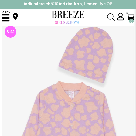
İndirimlere ek %10 İndirimi Kap, Hemen Üye Ol!
%30 Sepette Yaz İndirimi, Hemen Al!
Menu
Anasayfa
Kız Bebek
Tulum
Kız Bebek Tulum Desenli Eflatun (6 Ay)
0
%
43
İndirim