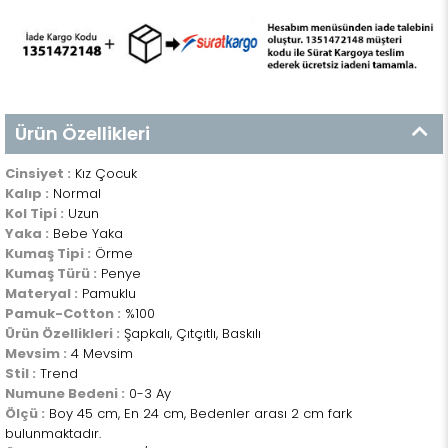
Ürün Özellikleri
Cinsiyet :
Kız Çocuk
Kalıp :
Normal
Kol Tipi :
Uzun
Yaka :
Bebe Yaka
Kumaş Tipi :
Örme
Kumaş Türü :
Penye
Materyal :
Pamuklu
Pamuk-Cotton :
%100
Ürün Özellikleri :
Şapkalı, Çıtçıtlı, Baskılı
Mevsim :
4 Mevsim
Stil :
Trend
Numune Bedeni :
0-3 Ay
Ölçü :
Boy 45 cm, En 24 cm, Bedenler arası 2 cm fark
bulunmaktadır.