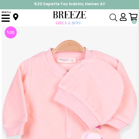
%30 Sepette Yaz İndirimi, Hemen Al!
İndirimlere ek %10 İndirimi Kap, Hemen Üye Ol!
Menu
Anasayfa
Kız Bebek
Tulum
Kız Bebek Tulum Fil Nakışlı Şapkalı Set Somon (6 Ay)
0
%
30
İndirim