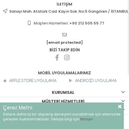
İLETİŞİM
Sanayi Mah. Atatürk Cad. Kayın Sok. No:5 Güngören / İSTANBUL
Müşteri Hizmetleri:
+90 212 505 55 77
[email protected]
BİZİ TAKİP EDİN
MOBİL UYGULAMALARIMIZ
Apple Store Uygulama
Android Uygulama
KURUMSAL
MÜŞTERİ HİZMETLERİ
Çerez Metni
ALIŞVERİŞ BİLGİLERİ
Sizlere daha iyi bir alışveriş deneyimi sunabilmek için sitemizde
©
breeze.com.tr - Tüm hakları saklıdır.
çerezler kullanılmaktadır. Detaylı bilgi için
tıklayın