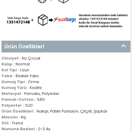
Ürün Özellikleri
Cinsiyet :
Kız Çocuk
Kalıp :
Normal
Kol Tipi :
Uzun
Yaka :
Bisiklet Yaka
Kumaş Tipi :
Örme
Kumaş Türü :
Kadife
Materyal :
Pamuklu, Polyester
Pamuk-Cotton :
%80
Polyester :
%20
Ürün Özellikleri :
Nakışlı, Patikli Pantalon, Çıtçıtlı, Şapkalı
Mevsim :
Kış
Stil :
Trend
Numune Bedeni :
0-3 Ay