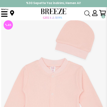
%30 Sepette Yaz İndirimi, Hemen Al!
İndirimlere ek %10 İndirimi Kap, Hemen Üye Ol!
Menu
Anasayfa
Kız Bebek
Tulum
Kız Bebek Tulum Fitilli Pembe (4 Ay)
0
%
46
İndirim