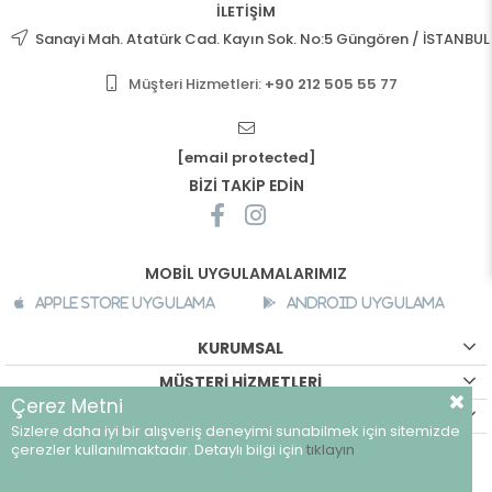
İLETİŞİM
Sanayi Mah. Atatürk Cad. Kayın Sok. No:5 Güngören / İSTANBUL
Müşteri Hizmetleri:
+90 212 505 55 77
[email protected]
BİZİ TAKİP EDİN
MOBİL UYGULAMALARIMIZ
Apple Store Uygulama
Android Uygulama
KURUMSAL
MÜŞTERİ HİZMETLERİ
Çerez Metni
ALIŞVERİŞ BİLGİLERİ
Sizlere daha iyi bir alışveriş deneyimi sunabilmek için sitemizde
©
breeze.com.tr - Tüm hakları saklıdır.
çerezler kullanılmaktadır. Detaylı bilgi için
tıklayın