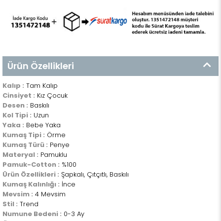
Ürün Özellikleri
Kalıp :
Tam Kalıp
Cinsiyet :
Kız Çocuk
Desen :
Baskılı
Kol Tipi :
Uzun
Yaka :
Bebe Yaka
Kumaş Tipi :
Örme
Kumaş Türü :
Penye
Materyal :
Pamuklu
Pamuk-Cotton :
%100
Ürün Özellikleri :
Şapkalı, Çıtçıtlı, Baskılı
Kumaş Kalınlığı :
İnce
Mevsim :
4 Mevsim
Stil :
Trend
Numune Bedeni :
0-3 Ay