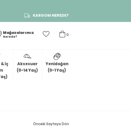
KARGOM NEREDE?
Mağazalarımız
0
Nerede?
& İç
Aksesuar
Yenidoğan
im
(0-14 Yaş)
(0-1 Yaş)
Yaş)
Önceki Sayfaya Dön