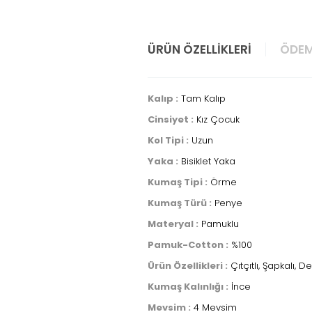
ÜRÜN ÖZELLIKLERI
ÖDEM
Kalıp :
Tam Kalıp
Cinsiyet :
Kız Çocuk
Kol Tipi :
Uzun
Yaka :
Bisiklet Yaka
Kumaş Tipi :
Örme
Kumaş Türü :
Penye
Materyal :
Pamuklu
Pamuk-Cotton :
%100
Ürün Özellikleri :
Çıtçıtlı, Şapkalı, D
Kumaş Kalınlığı :
İnce
Mevsim :
4 Mevsim