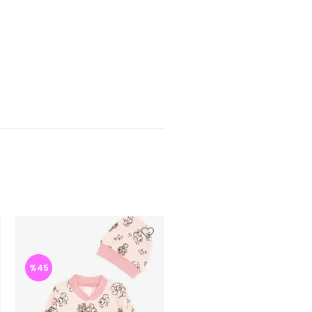
%45
%46