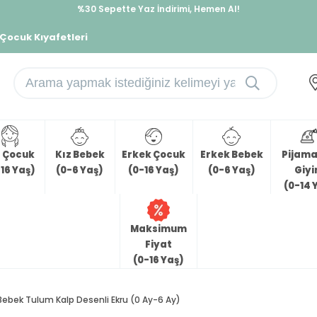
%30 Sepette Yaz İndirimi, Hemen Al!
İndirimlere ek %10 İndirimi Kap, Hemen Üye Ol!
 Çocuk Kıyafetleri
z Çocuk
Kız Bebek
Erkek Çocuk
Erkek Bebek
Pijama 
16 Yaş)
(0-6 Yaş)
(0-16 Yaş)
(0-6 Yaş)
Giy
(0-14 
Maksimum
Fiyat
(0-16 Yaş)
Bebek Tulum Kalp Desenli Ekru (0 Ay-6 Ay)