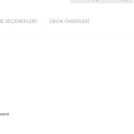
E SEÇENEKLERI
ÜRÜN ÖNERILERI
esenli