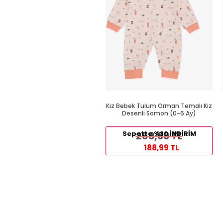
Kız Bebek Tulum Orman Temalı Kız
Desenli Somon (0-6 Ay)
Sepette %30 İNDİRİM
269,99 TL
188,99 TL