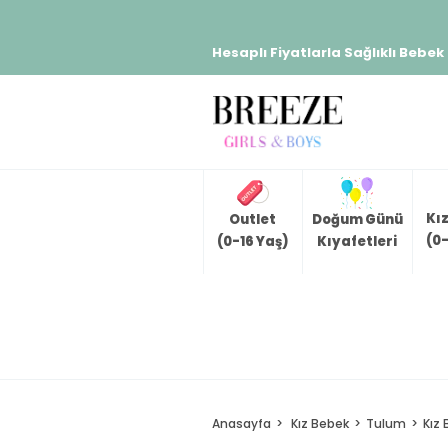
Hesaplı Fiyatlarla Sağlıklı Bebek
Kı
Outlet
Doğum Günü
(0-
(0-16 Yaş)
Kıyafetleri
Anasayfa
Kız Bebek
Tulum
Kız 