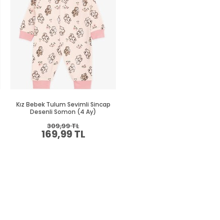
Kız Bebek Tulum Sevimli Sincap
Kız Bebek Patikli Tulum Baha
Desenli Somon (4 Ay)
Temalı Kelebek Desenli Ekru (4
309,99 TL
279,99 TL
169,99 TL
149,99 TL