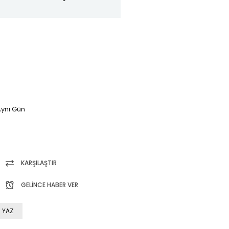
ynı Gün
KARŞILAŞTIR
GELINCE HABER VER
 YAZ