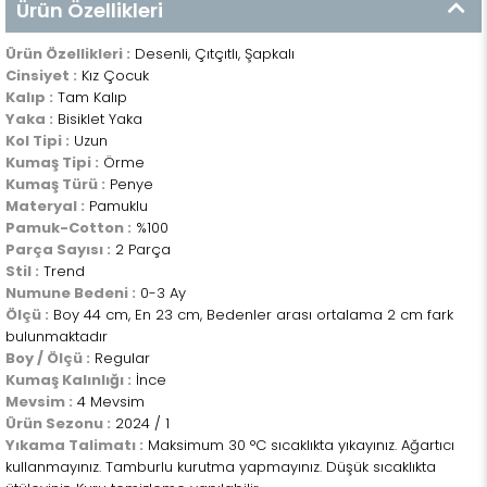
Ürün Özellikleri
Ürün Özellikleri :
Desenli, Çıtçıtlı, Şapkalı
Cinsiyet :
Kız Çocuk
Kalıp :
Tam Kalıp
Yaka :
Bisiklet Yaka
Kol Tipi :
Uzun
Kumaş Tipi :
Örme
Kumaş Türü :
Penye
Materyal :
Pamuklu
Pamuk-Cotton :
%100
Parça Sayısı :
2 Parça
Stil :
Trend
Numune Bedeni :
0-3 Ay
Ölçü :
Boy 44 cm, En 23 cm, Bedenler arası ortalama 2 cm fark
bulunmaktadır
Boy / Ölçü :
Regular
Kumaş Kalınlığı :
İnce
Mevsim :
4 Mevsim
Ürün Sezonu :
2024 / 1
Yıkama Talimatı :
Maksimum 30 °C sıcaklıkta yıkayınız. Ağartıcı
kullanmayınız. Tamburlu kurutma yapmayınız. Düşük sıcaklıkta