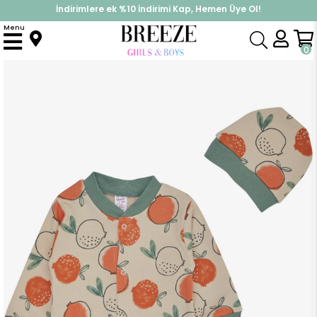
İndirimlere ek %10 İndirimi Kap, Hemen Üye Ol!
%30 Sepette Yaz İndirimi, Hemen Al!
Menu
Anasayfa
Kız Bebek
Tulum
Kız Bebek Tulum Nar Desenli Bej (0-4 Ay)
0