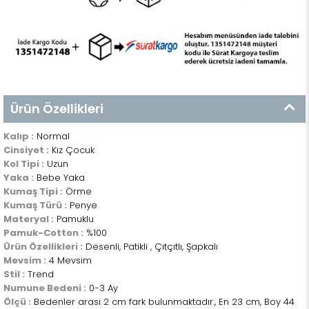
Ürün Özellikleri
Kalıp :
Normal
Cinsiyet :
Kız Çocuk
Kol Tipi :
Uzun
Yaka :
Bebe Yaka
Kumaş Tipi :
Örme
Kumaş Türü :
Penye
Materyal :
Pamuklu
Pamuk-Cotton :
%100
Ürün Özellikleri :
Desenli, Patikli , Çıtçıtlı, Şapkalı
Mevsim :
4 Mevsim
Stil :
Trend
Numune Bedeni :
0-3 Ay
Ölçü :
Bedenler arası 2 cm fark bulunmaktadır., En 23 cm, Boy 44