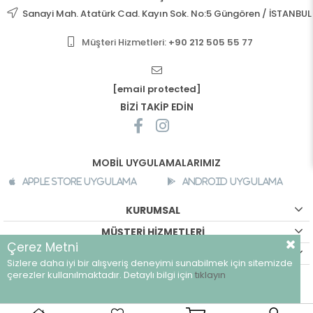
Sanayi Mah. Atatürk Cad. Kayın Sok. No:5 Güngören / İSTANBUL
Müşteri Hizmetleri:
+90 212 505 55 77
[email protected]
BİZİ TAKİP EDİN
MOBİL UYGULAMALARIMIZ
Apple Store Uygulama
Android Uygulama
KURUMSAL
MÜŞTERİ HİZMETLERİ
Çerez Metni
ALIŞVERİŞ BİLGİLERİ
Sizlere daha iyi bir alışveriş deneyimi sunabilmek için sitemizde
©
breeze.com.tr - Tüm hakları saklıdır.
çerezler kullanılmaktadır. Detaylı bilgi için
tıklayın