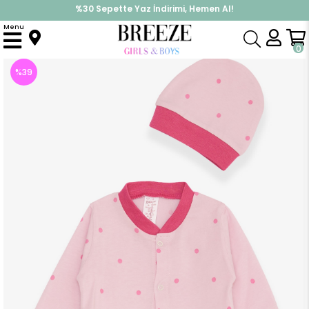
%30 Sepette Yaz İndirimi, Hemen Al!
İndirimlere ek %10 İndirimi Kap, Hemen Üye Ol!
Menu
Anasayfa
Kız Bebek
Tulum
Kız Bebek Tulum Puantiye Desenli Pembe (6 Ay)
0
%
39
İndirim