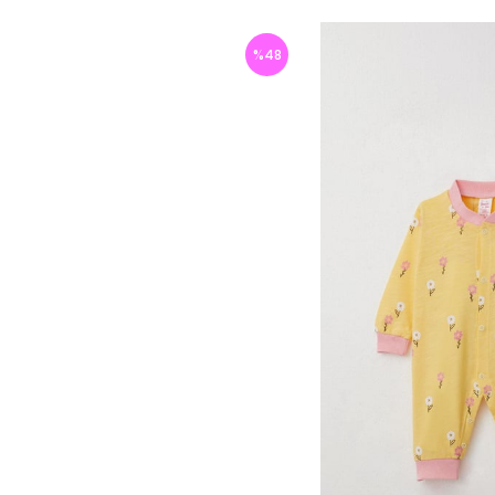
%
48
İndirim