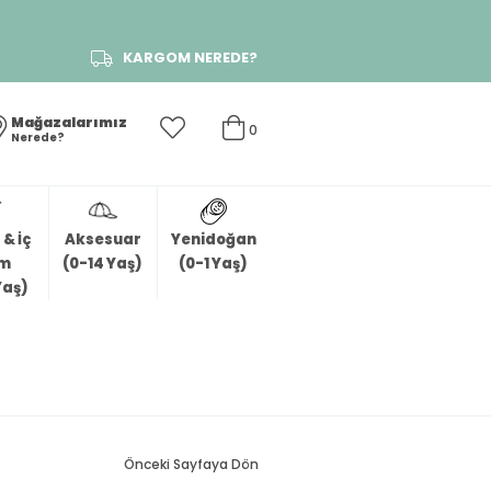
KARGOM NEREDE?
Mağazalarımız
0
Nerede?
& İç
Aksesuar
Yenidoğan
im
(0-14 Yaş)
(0-1 Yaş)
Yaş)
Önceki Sayfaya Dön