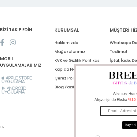
BİZİ TAKİP EDİN
KURUMSAL
MÜŞTERİ Hİ
Hakkımızda
Whatsapp De
Mağazalarımız
Teslimat
MOBİL
KVK ve Gizlilik Politikası
İptal, İade, D
UYGULAMALARIMIZ
Kapıda Nakit Ödeme
Destek Talep
Çerez Politikası
Apple Store
Uygulama
Blog Yazıları
Android
Uygulama
ır.