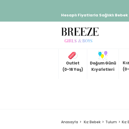
Hesaplı Fiyatlarla Sağlıklı Bebek
Kı
Outlet
Doğum Günü
(0-
(0-16 Yaş)
Kıyafetleri
Anasayfa
Kız Bebek
Tulum
Kız 