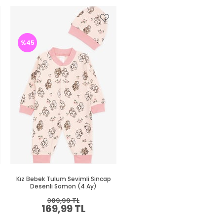
%45
%45
Kız Bebek Tulum Sevimli Sincap
Kız Bebek Tulum Renkli Kalp
Desenli Somon (4 Ay)
Desenli Pembe (4 Ay)
309,99 TL
309,99 TL
169,99 TL
169,99 TL