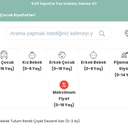
%30 Sepette Yaz İndirimi, Hemen Al!
İndirimlere ek %10 İndirimi Kap, Hemen Üye Ol!
 Çocuk Kıyafetleri
z Çocuk
Kız Bebek
Erkek Çocuk
Erkek Bebek
Pijama 
16 Yaş)
(0-6 Yaş)
(0-16 Yaş)
(0-6 Yaş)
Giy
(0-14 
Maksimum
Fiyat
(0-16 Yaş)
Bebek Tulum Renkli Çiçek Desenli Sarı (0-3 Ay)