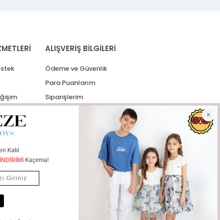
ZMETLERİ
ALIŞVERİŞ BİLGİLERİ
stek
Ödeme ve Güvenlik
Para Puanlarım
eğişim
Siparişlerim
lerim
Kargo Takip
İade Taleplerim