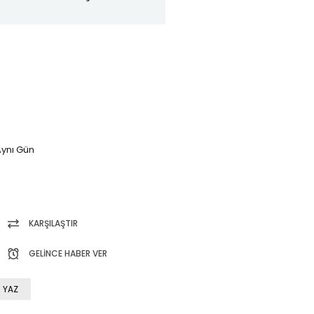
ynı Gün
KARŞILAŞTIR
GELINCE HABER VER
 YAZ