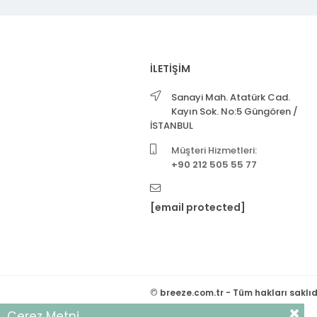
İLETİŞİM
Sanayi Mah. Atatürk Cad.
Kayın Sok. No:5 Güngören /
İSTANBUL
Müşteri Hizmetleri:
+90 212 505 55 77
[email protected]
©
breeze.com.tr - Tüm hakları saklıd
Çerez Metni