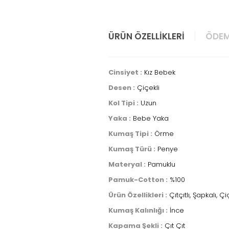
ÜRÜN ÖZELLIKLERI
ÖDEM
Cinsiyet :
Kız Bebek
Desen :
Çiçekli
Kol Tipi :
Uzun
Yaka :
Bebe Yaka
Kumaş Tipi :
Örme
Kumaş Türü :
Penye
Materyal :
Pamuklu
Pamuk-Cotton :
%100
Ürün Özellikleri :
Çıtçıtlı, Şapkalı, Çi
Kumaş Kalınlığı :
İnce
Kapama Şekli :
Çıt Çıt