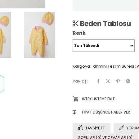
Beden Tablosu
Renk
Kargoya Tahmini Teslim Süresi
:
A
Paylaş:
İSTEK LISTEME EKLE
FIYAT DÜŞÜNCE HABER VER
TAVSIYE ET
YORUM
SORULAR (0) VE CEVAPLAR (0)