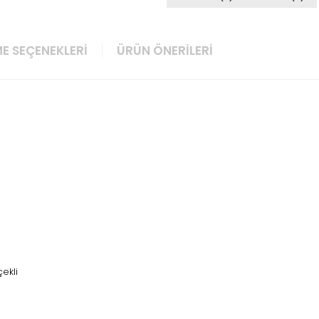
E SEÇENEKLERI
ÜRÜN ÖNERILERI
çekli