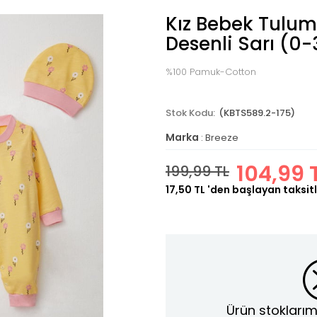
Kız Bebek Tulum
Desenli Sarı (0-
%100 Pamuk-Cotton
(KBTS589.2-175)
Marka
:
Breeze
104,99 
199,99 TL
17,50 TL
'den başlayan taksitl
Ürün stoklarım