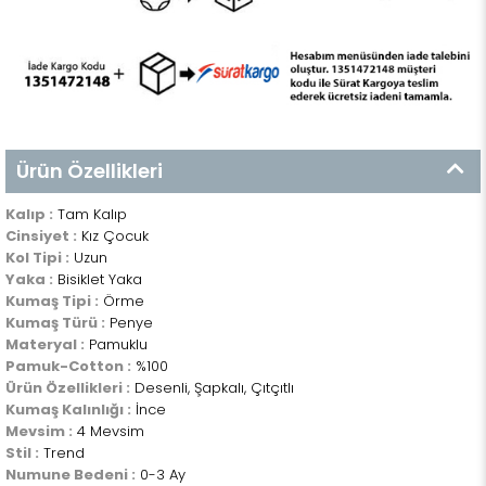
Ürün Özellikleri
Kalıp :
Tam Kalıp
Cinsiyet :
Kız Çocuk
Kol Tipi :
Uzun
Yaka :
Bisiklet Yaka
Kumaş Tipi :
Örme
Kumaş Türü :
Penye
Materyal :
Pamuklu
Pamuk-Cotton :
%100
Ürün Özellikleri :
Desenli, Şapkalı, Çıtçıtlı
Kumaş Kalınlığı :
İnce
Mevsim :
4 Mevsim
Stil :
Trend
Numune Bedeni :
0-3 Ay