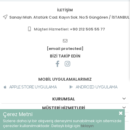
İLETİŞİM
Sanayi Mah. Atatürk Cad. Kayın Sok. No:5 Güngören / İSTANBUL
Müşteri Hizmetleri:
+90 212 505 55 77
[email protected]
BİZİ TAKİP EDİN
MOBİL UYGULAMALARIMIZ
Apple Store Uygulama
Android Uygulama
KURUMSAL
MÜŞTERİ HİZMETLERİ
Çerez Metni
ALIŞVERİŞ BİLGİLERİ
Sizlere daha iyi bir alışveriş deneyimi sunabilmek için sitemizde
©
breeze.com.tr - Tüm hakları saklıdır.
çerezler kullanılmaktadır. Detaylı bilgi için
tıklayın