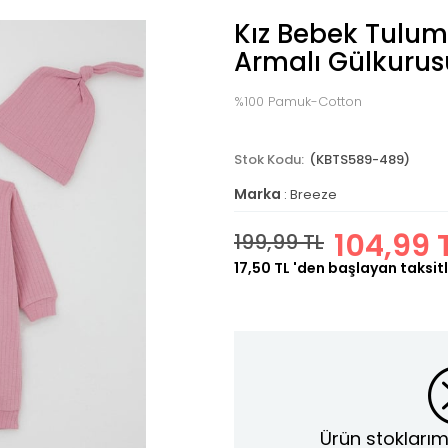
Kız Bebek Tulum
Armalı Gülkurus
%100 Pamuk-Cotton
(KBTS589-489)
Marka
:
Breeze
104,99 
199,99 TL
17,50 TL
'den başlayan taksitl
Ürün stoklarım