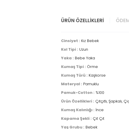
ÜRÜN ÖZELLIKLERI
ÖDEM
Cinsiyet :
Kız Bebek
Kol Tipi :
Uzun
Yaka :
Bebe Yaka
Kumaş Tipi :
Örme
Kumaş Türü :
Kaşkorse
Materyal :
Pamuklu
Pamuk-Cotton :
%100
Ürün Özellikleri :
Çıtçıtlı, Şapkalı, Çi
Kumaş Kalınlığı :
İnce
Kapama Şekli :
Çıt Çıt
Yaş Grubu :
Bebek