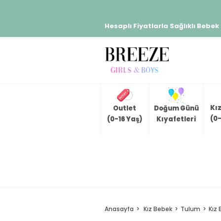
Hesaplı Fiyatlarla Sağlıklı Bebek
Kı
Outlet
Doğum Günü
(0-
(0-16 Yaş)
Kıyafetleri
Anasayfa
Kız Bebek
Tulum
Kız 