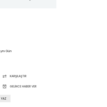
ynı Gün
KARŞILAŞTIR
GELINCE HABER VER
 YAZ