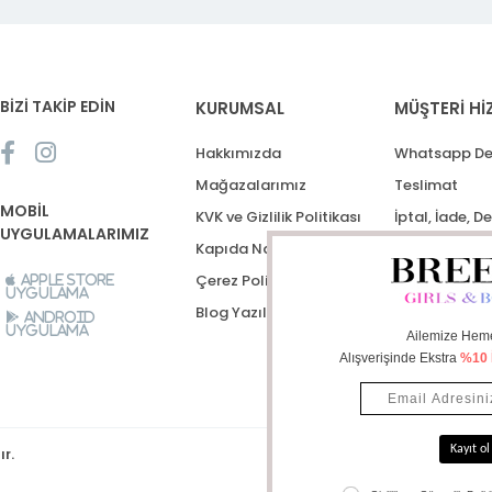
BİZİ TAKİP EDİN
KURUMSAL
MÜŞTERİ Hİ
Hakkımızda
Whatsapp De
Mağazalarımız
Teslimat
MOBİL
KVK ve Gizlilik Politikası
İptal, İade, D
UYGULAMALARIMIZ
Kapıda Nakit Ödeme
Destek Talep
Çerez Politikası
Apple Store
Uygulama
Blog Yazıları
Android
Uygulama
ır.