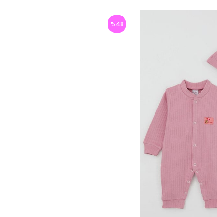
%
48
İndirim