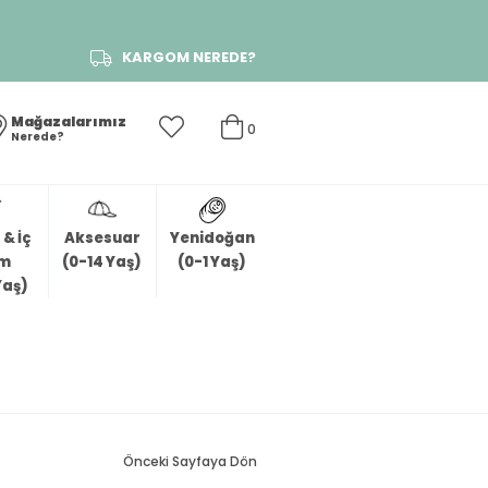
KARGOM NEREDE?
Mağazalarımız
0
Nerede?
& İç
Aksesuar
Yenidoğan
im
(0-14 Yaş)
(0-1 Yaş)
Yaş)
Önceki Sayfaya Dön