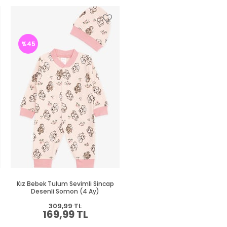
%45
%45
Kız Bebek Tulum Sevimli Sincap
Kız Bebek Tulum Renkli Kalp
Desenli Somon (4 Ay)
Desenli Pembe (4 Ay)
309,99 TL
309,99 TL
169,99 TL
169,99 TL