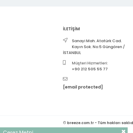
İLETİŞİM
Sanayi Mah. Atatürk Cad.
Kayın Sok. No:5 Güngören /
İSTANBUL
Müşteri Hizmetleri:
+90 212 505 55 77
[email protected]
©
breeze.com.tr - Tüm hakları saklıd
Çerez Metni