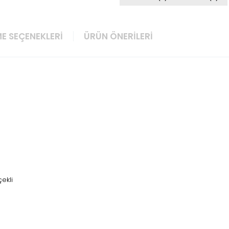
E SEÇENEKLERI
ÜRÜN ÖNERILERI
çekli