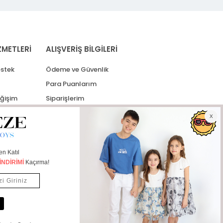
ZMETLERİ
ALIŞVERİŞ BİLGİLERİ
stek
Ödeme ve Güvenlik
Para Puanlarım
eğişim
Siparişlerim
lerim
Kargo Takip
İade Taleplerim