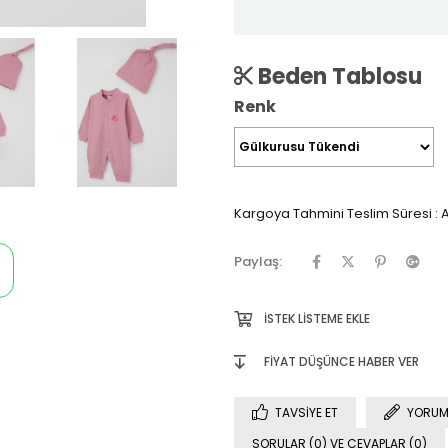
Beden Tablosu
Renk
Kargoya Tahmini Teslim Süresi
:
A
Paylaş:
İSTEK LISTEME EKLE
FIYAT DÜŞÜNCE HABER VER
TAVSIYE ET
YORUM
SORULAR (0) VE CEVAPLAR (0)