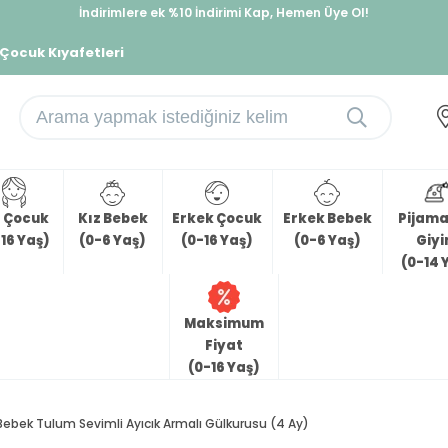
İndirimlere ek %10 İndirimi Kap, Hemen Üye Ol!
%30 Sepette Yaz İndirimi, Hemen Al!
 Çocuk Kıyafetleri
z Çocuk
Kız Bebek
Erkek Çocuk
Erkek Bebek
Pijama 
16 Yaş)
(0-6 Yaş)
(0-16 Yaş)
(0-6 Yaş)
Giy
(0-14 
Maksimum
Fiyat
(0-16 Yaş)
Bebek Tulum Sevimli Ayıcık Armalı Gülkurusu (4 Ay)