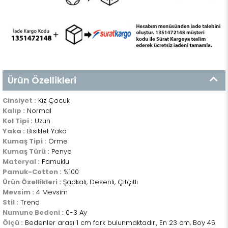
Ürün Özellikleri
Cinsiyet :
Kız Çocuk
Kalıp :
Normal
Kol Tipi :
Uzun
Yaka :
Bisiklet Yaka
Kumaş Tipi :
Örme
Kumaş Türü :
Penye
Materyal :
Pamuklu
Pamuk-Cotton :
%100
Ürün Özellikleri :
Şapkalı, Desenli, Çıtçıtlı
Mevsim :
4 Mevsim
Stil :
Trend
Numune Bedeni :
0-3 Ay
Ölçü :
Bedenler arası 1 cm fark bulunmaktadır., En 23 cm, Boy 45