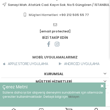
Sanayi Mah. Atatürk Cad. Kayın Sok. No:5 Güngören / İSTANBUL
Müşteri Hizmetleri:
+90 212 505 55 77
[email protected]
BİZİ TAKİP EDİN
MOBİL UYGULAMALARIMIZ
Apple Store Uygulama
Android Uygulama
KURUMSAL
MÜŞTERİ HİZMETLERİ
Çerez Metni
ALIŞVERİŞ BİLGİLERİ
Sizlere daha iyi bir alışveriş deneyimi sunabilmek için sitemizde
©
breeze.com.tr - Tüm hakları saklıdır.
çerezler kullanılmaktadır. Detaylı bilgi için
tıklayın