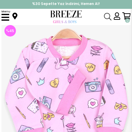
%30 Sepette Yaz İndirimi, Hemen Al!
İndirimlere ek %10 İndirimi Kap, Hemen Üye Ol!
Menu
Anasayfa
Kız Bebek
Tulum
Kız Bebek Tulum Yaz Desenli Şapkalı Set Pudra (0-3 Ay)
0
%
45
İndirim