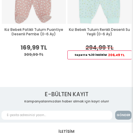
Kız Bebek Patikli Tulum Puantiye
Kız Bebek Tulum Renkli Desenli Su
Desenli Pembe (0-6 Ay)
Yeşili (0-6 Ay)
169,99 TL
294,99 TL
309,99 TL
206,49 TL
Sepette %30 İNDİRİM
E-BÜLTEN KAYIT
Kampanyalarımızdan haber almak için kayıt olun!
GÖNDER
İLETİŞİM