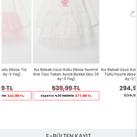
Kız Bebek Uzun Kollu Elbise Sevimli
Kız Bebek Uzun Kollu Elbise Dantell
Kral Tacı Takan Ayıcık Baskılı Ekru (9
Tüllü Fiyonk Aksesuarlı Beyaz (9
Ay-3 Yaş)
Ay-2 Yaş)
539,99 TL
294,99 TL
534,99 TL
377,99 TL
Sepette %30 İNDİRİM
E-BÜLTEN KAYIT