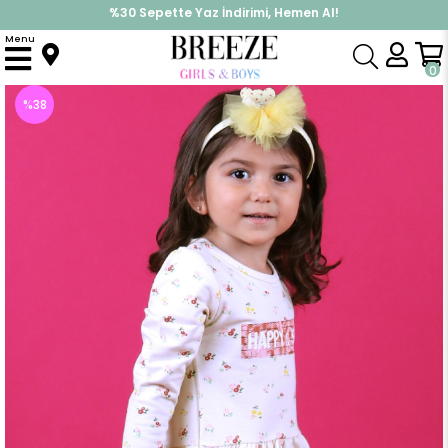
%30 Sepette Yaz İndirimi, Hemen Al!
İndirimlere ek %10 İndirimi Kap, Hemen Üye Ol!
Menu
Anasayfa
Kız Bebek
Elbise Modelleri
Uzun Kol Elbise
Kız Bebek Uzun Kollu Elbise Çiçekli Krem (1.5 Yaş)
0
%
38
İndirim