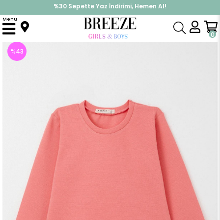
%30 Sepette Yaz İndirimi, Hemen Al!
İndirimlere ek %10 İndirimi Kap, Hemen Üye Ol!
Menu
Anasayfa
Kız Bebek
Üst Giyim
Uzun Kollu Tişört
Kız Bebek Uzun Kollu Tişört Basic Mercan (9 Ay)
0
%
43
İndirim