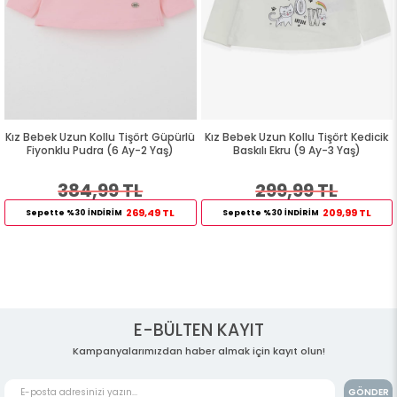
Kız Bebek Uzun Kollu Tişört Güpürlü
Kız Bebek Uzun Kollu Tişört Kedicik
Fiyonklu Pudra (6 Ay-2 Yaş)
Baskılı Ekru (9 Ay-3 Yaş)
384,99 TL
299,99 TL
269,49 TL
209,99 TL
Sepette %30 İNDİRİM
Sepette %30 İNDİRİM
E-BÜLTEN KAYIT
Kampanyalarımızdan haber almak için kayıt olun!
GÖNDER