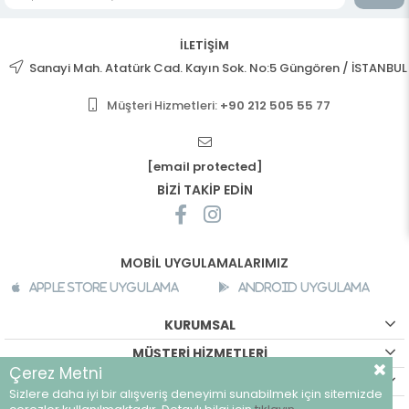
İLETİŞİM
Sanayi Mah. Atatürk Cad. Kayın Sok. No:5 Güngören / İSTANBUL
Müşteri Hizmetleri:
+90 212 505 55 77
[email protected]
BİZİ TAKİP EDİN
MOBİL UYGULAMALARIMIZ
Apple Store Uygulama
Android Uygulama
KURUMSAL
MÜŞTERİ HİZMETLERİ
Çerez Metni
ALIŞVERİŞ BİLGİLERİ
Sizlere daha iyi bir alışveriş deneyimi sunabilmek için sitemizde
©
breeze.com.tr - Tüm hakları saklıdır.