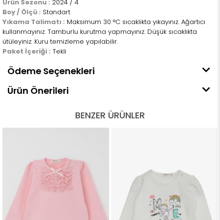
Ürün Sezonu :
2024 / 4
Boy / Ölçü :
Standart
Yıkama Talimatı :
Maksimum 30 °C sıcaklıkta yıkayınız. Ağartıcı
kullanmayınız. Tamburlu kurutma yapmayınız. Düşük sıcaklıkta
ütüleyiniz. Kuru temizleme yapılabilir.
Paket İçeriği :
Tekli
Ödeme Seçenekleri
Ürün Önerileri
BENZER ÜRÜNLER