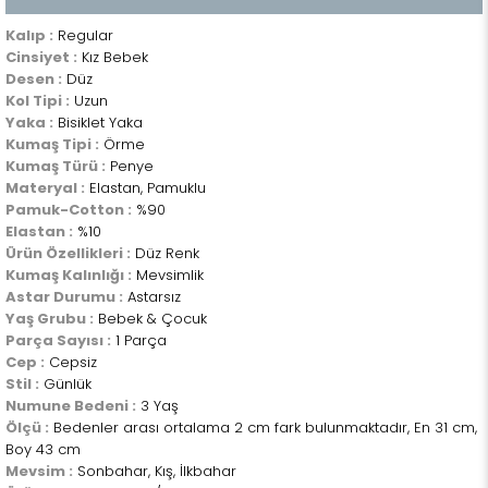
Kalıp :
Regular
Cinsiyet :
Kız Bebek
Desen :
Düz
Kol Tipi :
Uzun
Yaka :
Bisiklet Yaka
Kumaş Tipi :
Örme
Kumaş Türü :
Penye
Materyal :
Elastan, Pamuklu
Pamuk-Cotton :
%90
Elastan :
%10
Ürün Özellikleri :
Düz Renk
Kumaş Kalınlığı :
Mevsimlik
Astar Durumu :
Astarsız
Yaş Grubu :
Bebek & Çocuk
Parça Sayısı :
1 Parça
Cep :
Cepsiz
Stil :
Günlük
Numune Bedeni :
3 Yaş
Ölçü :
Bedenler arası ortalama 2 cm fark bulunmaktadır, En 31 cm,
Boy 43 cm
Mevsim :
Sonbahar, Kış, İlkbahar