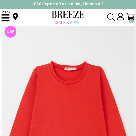
%30 Sepette Yaz İndirimi, Hemen Al!
İndirimlere ek %10 İndirimi Kap, Hemen Üye Ol!
Menu
Anasayfa
Kız Bebek
Üst Giyim
Uzun Kollu Tişört
Kız Bebek Uzun Kollu Tişört Basic Narçiçeği (9 Ay)
0
%
45
İndirim