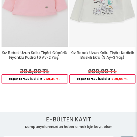
Kız Bebek Uzun Kollu Tişört Güpürlü
Kız Bebek Uzun Kollu Tişört Kedicik
Fiyonklu Pudra (6 Ay-2 Yaş)
Baskılı Ekru (9 Ay-3 Yaş)
384,99 TL
299,99 TL
269,49 TL
209,99 TL
Sepette %30 İNDİRİM
Sepette %30 İNDİRİM
E-BÜLTEN KAYIT
Kampanyalarımızdan haber almak için kayıt olun!