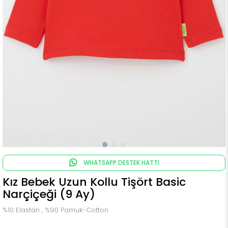
WHATSAPP DESTEK HATTI
Kız Bebek Uzun Kollu Tişört Basic
Narçiçeği (9 Ay)
%10 Elastan , %90 Pamuk-Cotton