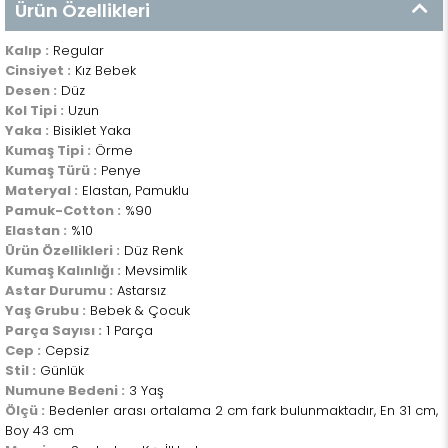
Ürün Özellikleri
Kalıp :
Regular
Cinsiyet :
Kız Bebek
Desen :
Düz
Kol Tipi :
Uzun
Yaka :
Bisiklet Yaka
Kumaş Tipi :
Örme
Kumaş Türü :
Penye
Materyal :
Elastan, Pamuklu
Pamuk-Cotton :
%90
Elastan :
%10
Ürün Özellikleri :
Düz Renk
Kumaş Kalınlığı :
Mevsimlik
Astar Durumu :
Astarsız
Yaş Grubu :
Bebek & Çocuk
Parça Sayısı :
1 Parça
Cep :
Cepsiz
Stil :
Günlük
Numune Bedeni :
3 Yaş
Ölçü :
Bedenler arası ortalama 2 cm fark bulunmaktadır, En 31 cm,
Boy 43 cm