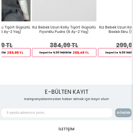
ü
Kız Bebek Uzun Kollu Tişört Güpürlü
Kız Bebek Uzun Kollu Tişört Kedicik
Fiyonklu Pudra (6 Ay-2 Yaş)
Baskılı Ekru (9 Ay-3 Yaş)
384,99 TL
299,99 TL
269,49 TL
209,99 TL
Sepette %30 İNDİRİM
Sepette %30 İNDİRİM
E-BÜLTEN KAYIT
Kampanyalarımızdan haber almak için kayıt olun!
GÖNDER
İLETİŞİM