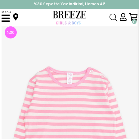
%30 Sepette Yaz İndirimi, Hemen Al!
İndirimlere ek %10 İndirimi Kap, Hemen Üye Ol!
Menu
Anasayfa
Kız Bebek
Üst Giyim
Uzun Kollu Tişört
Kız Bebek Uzun Kollu Tişört Çizgili Pembe (1 Yaş)
0
%
30
İndirim