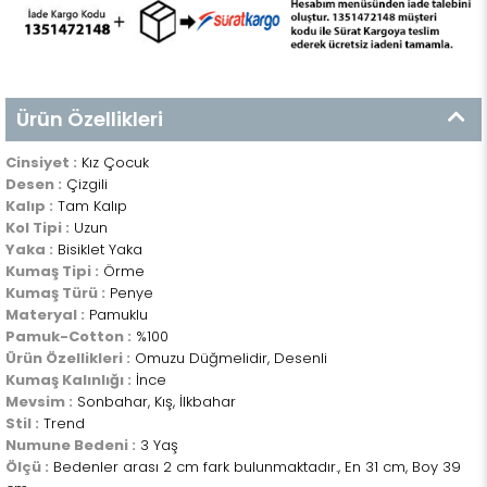
Ürün Özellikleri
Cinsiyet :
Kız Çocuk
Desen :
Çizgili
Kalıp :
Tam Kalıp
Kol Tipi :
Uzun
Yaka :
Bisiklet Yaka
Kumaş Tipi :
Örme
Kumaş Türü :
Penye
Materyal :
Pamuklu
Pamuk-Cotton :
%100
Ürün Özellikleri :
Omuzu Düğmelidir, Desenli
Kumaş Kalınlığı :
İnce
Mevsim :
Sonbahar, Kış, İlkbahar
Stil :
Trend
Numune Bedeni :
3 Yaş
Ölçü :
Bedenler arası 2 cm fark bulunmaktadır., En 31 cm, Boy 39