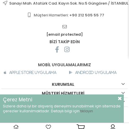
Sanayi Mah. Atatürk Cad. Kayın Sok. No:5 Güngören / İSTANBUL
Müşteri Hizmetleri:
+90 212 505 55 77
[email protected]
BİZİ TAKİP EDİN
MOBİL UYGULAMALARIMIZ
Apple Store Uygulama
Android Uygulama
KURUMSAL
MÜŞTERİ HİZMETLERİ
Çerez Metni
ALIŞVERİŞ BİLGİLERİ
Sizlere daha iyi bir alışveriş deneyimi sunabilmek için sitemizde
©
breeze.com.tr - Tüm hakları saklıdır.
çerezler kullanılmaktadır. Detaylı bilgi için
tıklayın