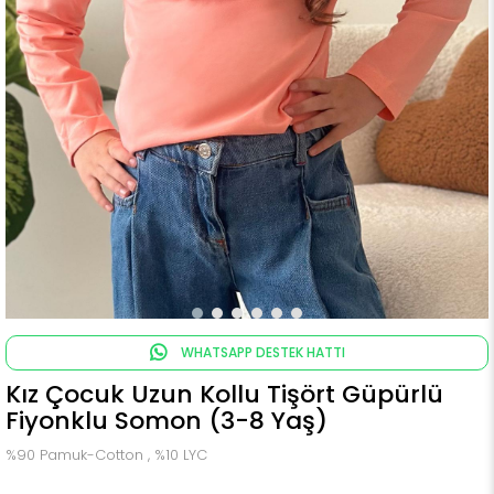
WHATSAPP DESTEK HATTI
Kız Çocuk Uzun Kollu Tişört Güpürlü
Fiyonklu Somon (3-8 Yaş)
%90 Pamuk-Cotton , %10 LYC