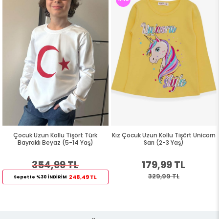
Çocuk Uzun Kollu Tişört Türk
Kız Çocuk Uzun Kollu Tişört Unicorn
Bayraklı Beyaz (5-14 Yaş)
Sarı (2-3 Yaş)
354,99 TL
179,99 TL
329,99 TL
248,49 TL
Sepette %30 İNDİRİM