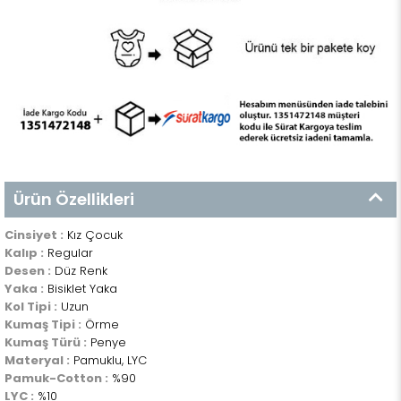
Ürün Özellikleri
Cinsiyet :
Kız Çocuk
Kalıp :
Regular
Desen :
Düz Renk
Yaka :
Bisiklet Yaka
Kol Tipi :
Uzun
Kumaş Tipi :
Örme
Kumaş Türü :
Penye
Materyal :
Pamuklu, LYC
Pamuk-Cotton :
%90
LYC :
%10