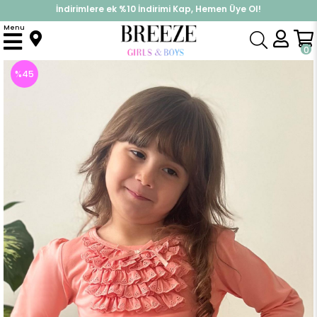
İndirimlere ek %10 İndirimi Kap, Hemen Üye Ol!
%30 Sepette Yaz İndirimi, Hemen Al!
Menu
Anasayfa
Kız Çocuk
Üst Giyim
Uzun Kollu Tişört
Kız Çocuk Uzun Kollu Tişört Güpürlü Fiyonklu Somon (3-8 Yaş)
0
%
45
İndirim