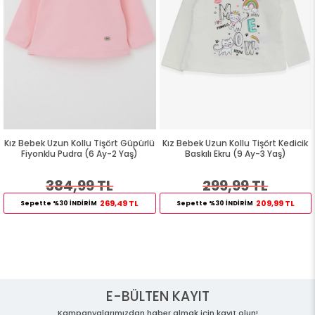
ürlü
Kız Bebek Uzun Kollu Tişört Kedicik
Kiz Bebek Uzun Kollu Tisört Güpü
Baskılı Ekru (9 Ay-3 Yaş)
Fiyonklu Eflatun (6-9 Ay)
299,99 TL
149,99 TL
279,99 TL
209,99 TL
Sepette %30 İNDİRİM
E-BÜLTEN KAYIT
Kampanyalarımızdan haber almak için kayıt olun!