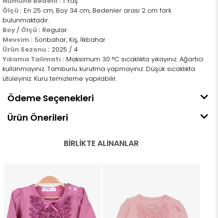
Numune Bedeni :
1 Yaş
Ölçü :
En 25 cm, Boy 34 cm, Bedenler arası 2 cm fark
bulunmaktadır.
Boy / Ölçü :
Regular
Mevsim :
Sonbahar, Kış, İlkbahar
Ürün Sezonu :
2025 / 4
Yıkama Talimatı :
Maksimum 30 °C sıcaklıkta yıkayınız. Ağartıcı
kullanmayınız. Tamburlu kurutma yapmayınız. Düşük sıcaklıkta
ütüleyiniz. Kuru temizleme yapılabilir.
Ödeme Seçenekleri
Ürün Önerileri