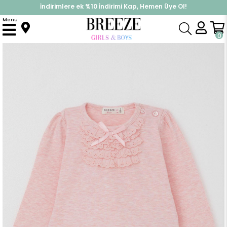
İndirimlere ek %10 İndirimi Kap, Hemen Üye Ol!
%30 Sepette Yaz İndirimi, Hemen Al!
Menu
Anasayfa
Kız Bebek
Üst Giyim
Uzun Kollu Tişört
Kız Bebek Uzun Kollu Tişört Güpürlü Fiyonklu Somon Melanj (6 Ay-2 Yaş)
0