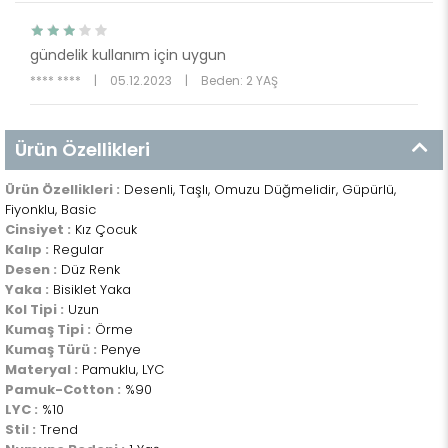
gündelik kullanım için uygun
**** ****
|
05.12.2023
|
Beden: 2 YAŞ
Ürün Özellikleri
Ürün Özellikleri :
Desenli, Taşlı, Omuzu Düğmelidir, Güpürlü,
Fiyonklu, Basic
Cinsiyet :
Kız Çocuk
Kalıp :
Regular
Desen :
Düz Renk
Yaka :
Bisiklet Yaka
Kol Tipi :
Uzun
Kumaş Tipi :
Örme
Kumaş Türü :
Penye
Materyal :
Pamuklu, LYC
Pamuk-Cotton :
%90
LYC :
%10
Stil :
Trend