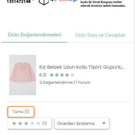
Ürün Değerlendirmeleri
Ürün Soru ve Cevapları
Kız Bebek Uzun Kollu Tişört Güpürlü Fiyonklu Somon Melanj (6 Ay-2 Yaş)
4.0
2 Değerlendirme
|
1 Yorum
Tümü (1)
(1)