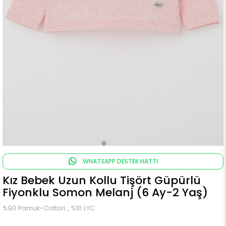
WHATSAPP DESTEK HATTI
Kız Bebek Uzun Kollu Tişört Güpürlü
Fiyonklu Somon Melanj (6 Ay-2 Yaş)
%90 Pamuk-Cotton , %10 LYC