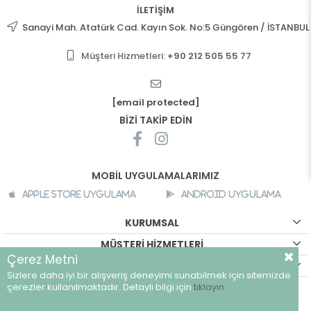
İLETİŞİM
Sanayi Mah. Atatürk Cad. Kayın Sok. No:5 Güngören / İSTANBUL
Müşteri Hizmetleri:
+90 212 505 55 77
[email protected]
BİZİ TAKİP EDİN
MOBİL UYGULAMALARIMIZ
Apple Store Uygulama
Android Uygulama
KURUMSAL
MÜŞTERİ HİZMETLERİ
Çerez Metni
ALIŞVERİŞ BİLGİLERİ
Sizlere daha iyi bir alışveriş deneyimi sunabilmek için sitemizde
©
breeze.com.tr - Tüm hakları saklıdır.
çerezler kullanılmaktadır. Detaylı bilgi için
tıklayın