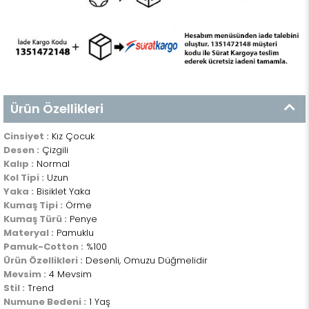
Ürün Özellikleri
Cinsiyet :
Kız Çocuk
Desen :
Çizgili
Kalıp :
Normal
Kol Tipi :
Uzun
Yaka :
Bisiklet Yaka
Kumaş Tipi :
Örme
Kumaş Türü :
Penye
Materyal :
Pamuklu
Pamuk-Cotton :
%100
Ürün Özellikleri :
Desenli, Omuzu Düğmelidir
Mevsim :
4 Mevsim
Stil :
Trend
Numune Bedeni :
1 Yaş