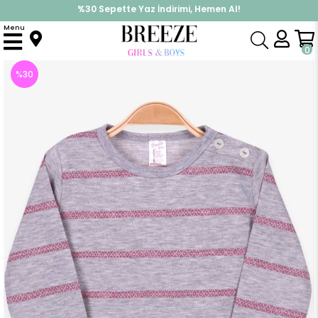
İndirimlere ek %10 İndirimi Kap, Hemen Üye Ol!
%30 Sepette Yaz İndirimi, Hemen Al!
Menu
Anasayfa
Kız Bebek
Üst Giyim
Uzun Kollu Tişört
Kız Bebek Uzun Kollu Tişört Patlı Çizgili Gri Melanj (9 Ay)
0
%
30
İndirim