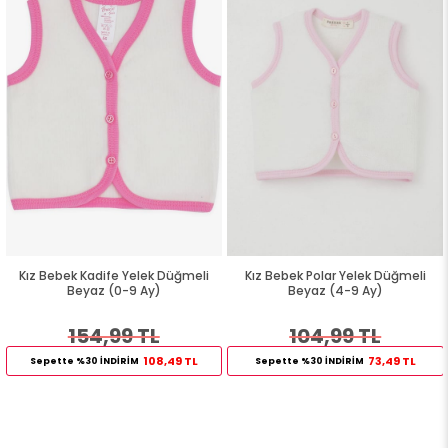
Kız Bebek Kadife Yelek Düğmeli
Kız Bebek Polar Yelek Düğmeli
Beyaz (0-9 Ay)
Beyaz (4-9 Ay)
154,99 TL
104,99 TL
108,49 TL
73,49 TL
Sepette %30 İNDİRİM
Sepette %30 İNDİRİM