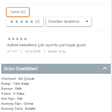
Tümü (2)
(2)
Kaliteli bebeklere çok uyumlu yumuşak güzel
h** k**
|
20.01.2025
|
Beden: 9 Ay
Ürün Özellikleri
Cinsiyet :
Kız Çocuk
Kalıp :
Tam Kalıp
Desen :
Fitilli
Yaka :
V Yaka
Kol Tipi :
Sıfır
Kumaş Tipi :
Örme
Kumaş Türü :
Kadife