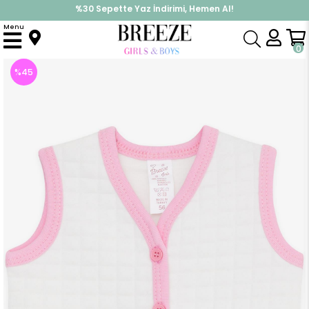
%30 Sepette Yaz İndirimi, Hemen Al!
İndirimlere ek %10 İndirimi Kap, Hemen Üye Ol!
Menu
Anasayfa
Kız Bebek
Üst Giyim
Yelek
Kız Bebek Yelek Düğmeli Beyaz (6 Ay)
0
%
45
İndirim