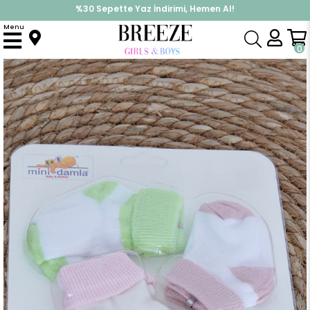
%30 Sepette Yaz İndirimi, Hemen Al!
İndirimlere ek %10 İndirimi Kap, Hemen Üye Ol!
Menu
Anasayfa
Yenidoğan
Yenidoğan Çorap
Kız Bebek Yenidoğan Çorap 2 Renklİ 3 lü Karışık Renk (0-3 Ay)
0