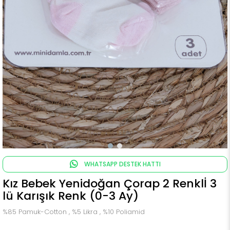
WHATSAPP DESTEK HATTI
Kız Bebek Yenidoğan Çorap 2 Renklİ 3
lü Karışık Renk (0-3 Ay)
%85 Pamuk-Cotton , %5 Likra , %10 Poliamid