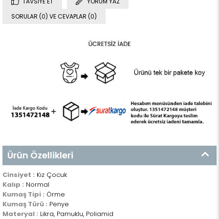
TAVSIYE ET
YORUM YAZ
SORULAR (0) VE CEVAPLAR (0)
Ürün Özellikleri
Cinsiyet :
Kız Çocuk
Kalıp :
Normal
Kumaş Tipi :
Örme
Kumaş Türü :
Penye
Materyal :
Likra, Pamuklu, Poliamid