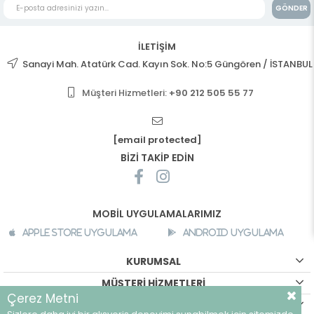
GÖNDER
İLETİŞİM
Sanayi Mah. Atatürk Cad. Kayın Sok. No:5 Güngören / İSTANBUL
Müşteri Hizmetleri:
+90 212 505 55 77
[email protected]
BİZİ TAKİP EDİN
MOBİL UYGULAMALARIMIZ
Apple Store Uygulama
Android Uygulama
KURUMSAL
MÜŞTERİ HİZMETLERİ
Çerez Metni
ALIŞVERİŞ BİLGİLERİ