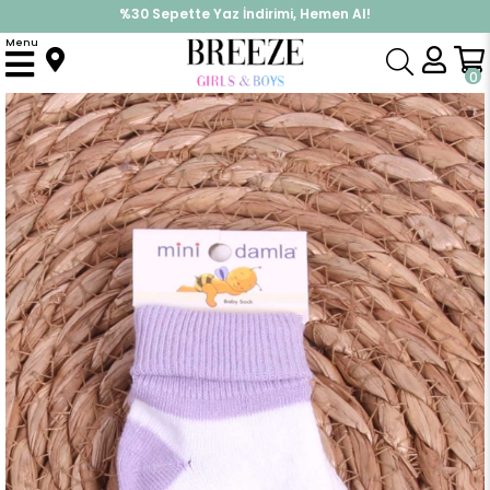
%30 Sepette Yaz İndirimi, Hemen Al!
İndirimlere ek %10 İndirimi Kap, Hemen Üye Ol!
Menu
Anasayfa
Yenidoğan
Yenidoğan Çorap
Kız Bebek Yenidoğan Çorap Çemberli Lila (Standart)
0