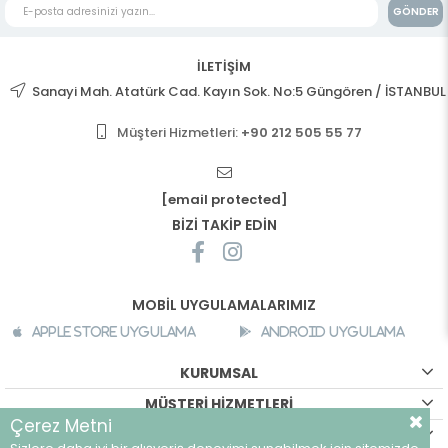
GÖNDER
İLETİŞİM
Sanayi Mah. Atatürk Cad. Kayın Sok. No:5 Güngören / İSTANBUL
Müşteri Hizmetleri:
+90 212 505 55 77
[email protected]
BİZİ TAKİP EDİN
MOBİL UYGULAMALARIMIZ
Apple Store Uygulama
Android Uygulama
KURUMSAL
MÜŞTERİ HİZMETLERİ
Çerez Metni
ALIŞVERİŞ BİLGİLERİ