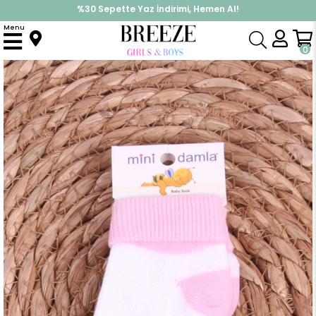
%30 Sepette Yaz İndirimi, Hemen Al!
İndirimlere ek %10 İndirimi Kap, Hemen Üye Ol!
Menu
Anasayfa
Yenidoğan
Yenidoğan Çorap
Kız Bebek Yenidoğan Çorap Çemberli Pudra (Standart)
0