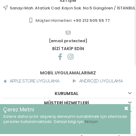
İLETİŞİM
Sanayi Mah. Atatürk Cad. Kayın Sok. No:5 Güngören / İSTANBUL
Müşteri Hizmetleri:
+90 212 505 55 77
[email protected]
BİZİ TAKİP EDİN
MOBİL UYGULAMALARIMIZ
Apple Store Uygulama
Android Uygulama
KURUMSAL
MÜŞTERİ HİZMETLERİ
Çerez Metni
ALIŞVERİŞ BİLGİLERİ
Sizlere daha iyi bir alışveriş deneyimi sunabilmek için sitemizde
çerezler kullanılmaktadır. Detaylı bilgi için
tıklayın
©
breeze.com.tr - Tüm hakları saklıdır.