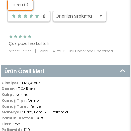
Tümü (1)
(1)
Çok güzel ve kaliteli
N***** E*****
|
2022-04-22T19:19:11 undefined undefined
|
Ürün Özellikleri
Cinsiyet :
Kız Çocuk
Desen :
Düz Renk
Kalıp :
Normal
Kumaş Tipi :
Örme
Kumaş Türü :
Penye
Materyal :
Likra, Pamuklu, Poliamid
Pamuk-Cotton :
%85
Likra :
%5
Poliamid :
%10