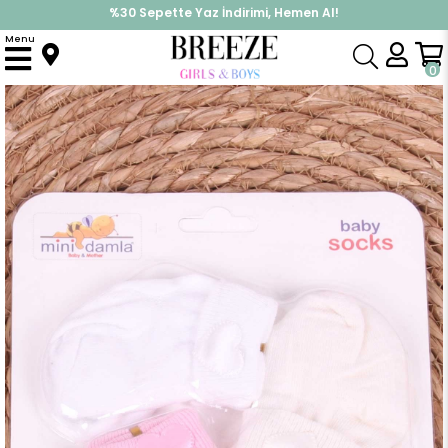
%30 Sepette Yaz İndirimi, Hemen Al!
İndirimlere ek %10 İndirimi Kap, Hemen Üye Ol!
Menu
Anasayfa
Yenidoğan
Yenidoğan Çorap
Kız Bebek Yenidoğan Çorap Kalpli 3 lü Karışık Renk (0-3 Ay)
0