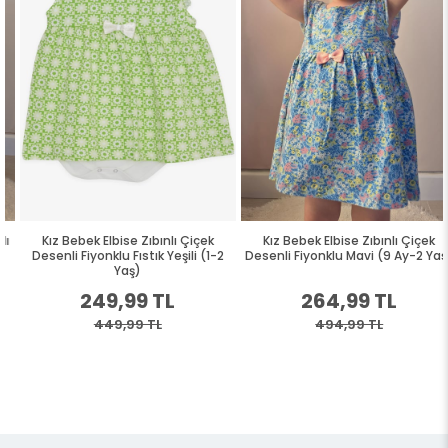
Kız Bebek Elbise Zıbınlı Çiçek
Kız Bebek Elbise Zıbınlı Çiçek
Desenli Fiyonklu Fıstık Yeşili (1-2
Desenli Fiyonklu Mavi (9 Ay-2 Yaş)
Yaş)
249,99 TL
264,99 TL
449,99 TL
494,99 TL