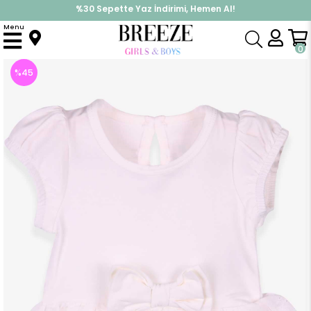
%30 Sepette Yaz İndirimi, Hemen Al!
İndirimlere ek %10 İndirimi Kap, Hemen Üye Ol!
Menu
Anasayfa
Kız Bebek
Elbise Modelleri
Yazlık Elbise
Kız Bebek Zıbın Elbise Fiyonklu Ekru (6 Ay)
0
%
45
İndirim