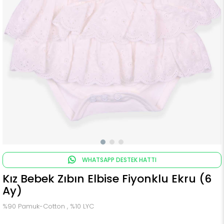
WHATSAPP DESTEK HATTI
Kız Bebek Zıbın Elbise Fiyonklu Ekru (6
Ay)
%90 Pamuk-Cotton , %10 LYC