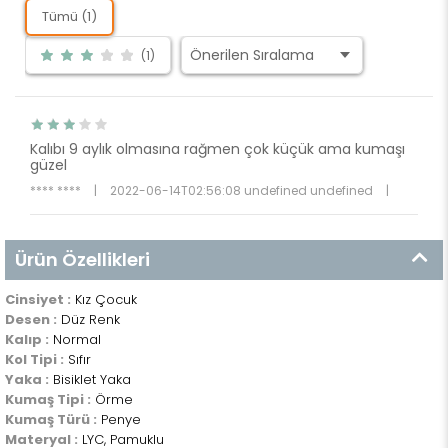
Tümü (1)
(1)
Kalıbı 9 aylık olmasına rağmen çok küçük ama kumaşı
güzel
**** ****
|
2022-06-14T02:56:08 undefined undefined
|
Ürün Özellikleri
Cinsiyet :
Kız Çocuk
Desen :
Düz Renk
Kalıp :
Normal
Kol Tipi :
Sıfır
Yaka :
Bisiklet Yaka
Kumaş Tipi :
Örme
Kumaş Türü :
Penye
Materyal :
LYC, Pamuklu