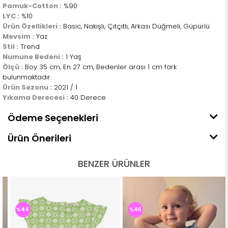
Pamuk-Cotton :
%90
LYC :
%10
Ürün Özellikleri :
Basic, Nakışlı, Çıtçıtlı, Arkası Düğmeli, Güpürlü
Mevsim :
Yaz
Stil :
Trend
Numune Bedeni :
1 Yaş
Ölçü :
Boy 35 cm, En 27 cm, Bedenler arası 1 cm fark
bulunmaktadır.
Ürün Sezonu :
2021 / 1
Yıkama Derecesi :
40 Derece
Ödeme Seçenekleri
Ürün Önerileri
BENZER ÜRÜNLER
%44
%46