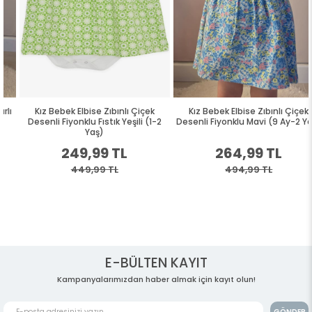
Kız Bebek Elbise Zıbınlı Çiçek
Kız Bebek Elbise Zıbınlı Çiçek
Desenli Fiyonklu Fıstık Yeşili (1-2
Desenli Fiyonklu Mavi (9 Ay-2 Yaş)
Yaş)
249,99 TL
264,99 TL
449,99 TL
494,99 TL
E-BÜLTEN KAYIT
Kampanyalarımızdan haber almak için kayıt olun!
GÖNDER