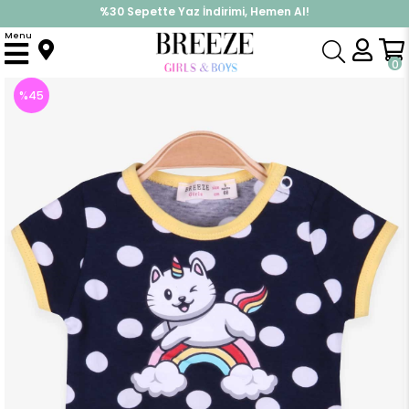
%30 Sepette Yaz İndirimi, Hemen Al!
İndirimlere ek %10 İndirimi Kap, Hemen Üye Ol!
Menu
Anasayfa
Kız Bebek
Elbise Modelleri
Yazlık Elbise
Kız Bebek Zıbın Elbise Kedicorn Lacivert (1 Yaş)
0
%
45
İndirim