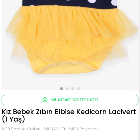
WHATSAPP DESTEK HATTI
Kız Bebek Zıbın Elbise Kedicorn Lacivert
(1 Yaş)
%90 Pamuk-Cotton , %10 LYC , Tül %100 Polyester