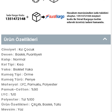
Ürün Özellikleri
Cinsiyet :
Kız Çocuk
Desen :
Baskılı, Puantiyeli
Kalıp :
Normal
Kol Tipi :
Kısa
Yaka :
Bisiklet Yaka
Kumaş Tipi :
Örme
Kumaş Türü :
Penye
Materyal :
LYC, Pamuklu, Polyester
Pamuk-Cotton :
%90
LYC :
%10
Polyester :
Tül %100
Ürün Özellikleri :
Çıtçıtlı, Baskılı, Tüllü
Mevsim :
Yaz