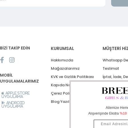
BİZİ TAKİP EDİN
KURUMSAL
MÜŞTERİ Hİ
Hakkımızda
Whatsapp De
Mağazalarımız
Teslimat
MOBİL
KVK ve Gizlilik Politikası
İptal, İade, D
UYGULAMALARIMIZ
Kapıda Nakit Ödeme
Destek Talep
Çerez Politikası
Apple Store
Uygulama
Blog Yazıları
Android
Uygulama