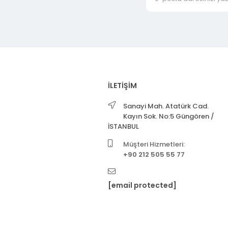
İLETİŞİM
Sanayi Mah. Atatürk Cad.
Kayın Sok. No:5 Güngören /
İSTANBUL
Müşteri Hizmetleri:
+90 212 505 55 77
[email protected]