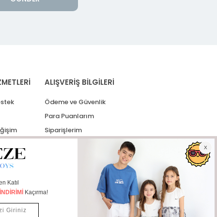
ZMETLERİ
ALIŞVERİŞ BİLGİLERİ
stek
Ödeme ve Güvenlik
Para Puanlarım
eğişim
Siparişlerim
lerim
Kargo Takip
İade Taleplerim