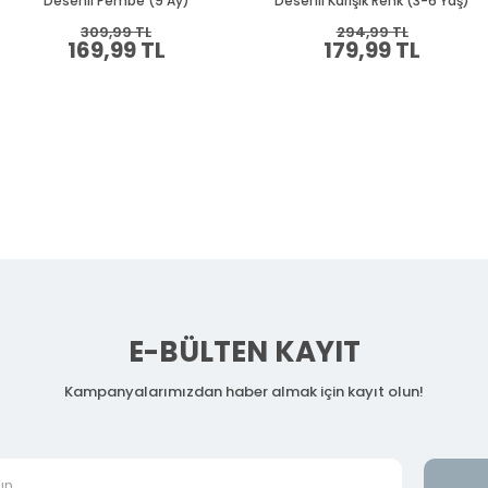
Desenli Pembe (9 Ay)
Desenli Karışık Renk (3-6 Yaş)
309,99 TL
294,99 TL
169,99 TL
179,99 TL
E-BÜLTEN KAYIT
Kampanyalarımızdan haber almak için kayıt olun!