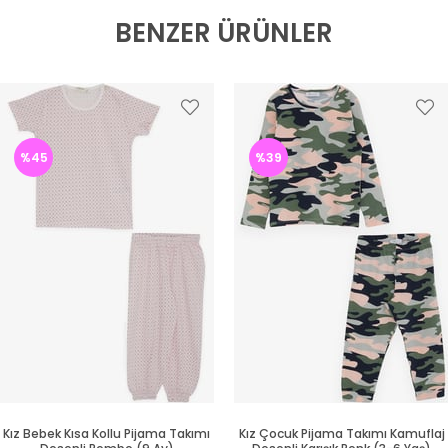
BENZER ÜRÜNLER
%45
%39
Kız Bebek Kısa Kollu Pijama Takımı
Kız Çocuk Pijama Takımı Kamuflaj