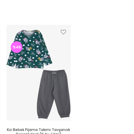
%46
%46
Kız Bebek Pijama Takımı Tavşancık
Kız Bebek Pijama Takımı Unic