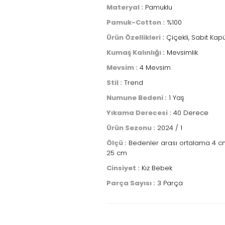
Materyal :
Pamuklu
Pamuk-Cotton :
%100
Ürün Özellikleri :
Çiçekli, Sabit Kapüşo
Kumaş Kalınlığı :
Mevsimlik
Mevsim :
4 Mevsim
Stil :
Trend
Numune Bedeni :
1 Yaş
Yıkama Derecesi :
40 Derece
Ürün Sezonu :
2024 / 1
Ölçü :
Bedenler arası ortalama 4 cm f
25 cm
Cinsiyet :
Kız Bebek
Parça Sayısı :
3 Parça