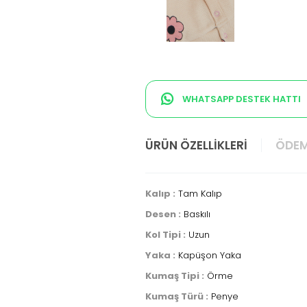
WHATSAPP DESTEK HATTI
ÜRÜN ÖZELLIKLERI
ÖDEM
Kalıp :
Tam Kalıp
Desen :
Baskılı
Kol Tipi :
Uzun
Yaka :
Kapüşon Yaka
Kumaş Tipi :
Örme
Kumaş Türü :
Penye