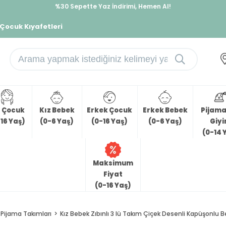
%30 Sepette Yaz İndirimi, Hemen Al!
İndirimlere ek %10 İndirimi Kap, Hemen Üye Ol!
 Çocuk Kıyafetleri
z Çocuk
Kız Bebek
Erkek Çocuk
Erkek Bebek
Pijama 
16 Yaş)
(0-6 Yaş)
(0-16 Yaş)
(0-6 Yaş)
Giy
(0-14 
Maksimum
Fiyat
(0-16 Yaş)
Pijama Takımları
Kız Bebek Zıbınlı 3 lü Takım Çiçek Desenli Kapüşonlu B