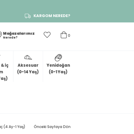
KARGOM NEREDE?
Mağazalarımız
0
Nerede?
& İç
Aksesuar
Yenidoğan
im
(0-14 Yaş)
(0-1 Yaş)
Yaş)
ej (4 Ay-1 Yaş)
Önceki Sayfaya Dön