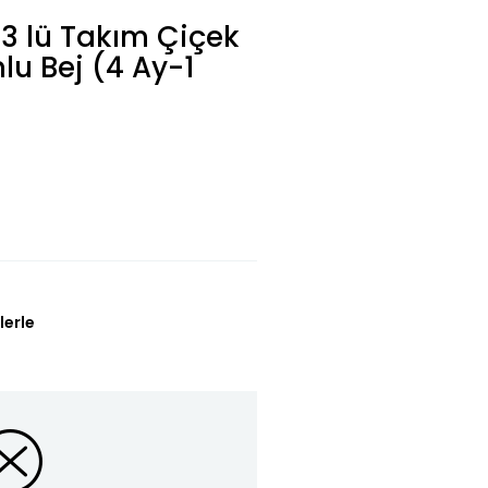
ı 3 lü Takım Çiçek
lu Bej (4 Ay-1
lerle