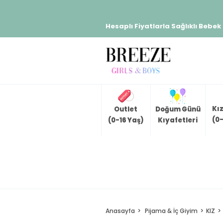
Hesaplı Fiyatlarla Sağlıklı Bebek
Kı
Outlet
Doğum Günü
(0-
(0-16 Yaş)
Kıyafetleri
Anasayfa
Pijama & İç Giyim
KIZ