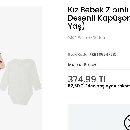
Kız Bebek Zıbınl
Desenli Kapüşon
Yaş)
%100 Pamuk-Cotton
(KBTS554-53)
Marka
:
Breeze
374,99 TL
62,50 TL
'den başlayan taksit