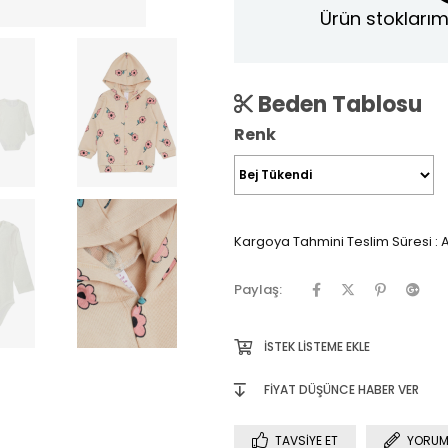
Ürün stoklarım
Beden Tablosu
Renk
Kargoya Tahmini Teslim Süresi
:
A
Paylaş:
İSTEK LISTEME EKLE
FIYAT DÜŞÜNCE HABER VER
TAVSIYE ET
YORUM