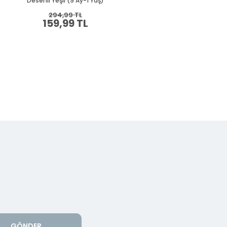
Desenli Yeşil (9 Ay-1 Yaş)
Desenli Ekru (1.5 Yaş)
294,99 TL
394,99 TL
159,99 TL
214,99 TL
GÖNDER