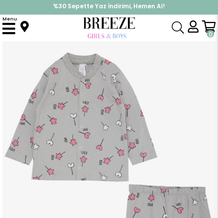
%30 Sepette Yaz İndirimi, Hemen Al!
İndirimlere ek %10 İndirimi Kap, Hemen Üye Ol!
Menu
Anasayfa
Pijama & İç Giyim
KIZ
Pijama Takımları
Kız Bebek Zıbınlı 3 lü Takım Sevgi Temalı Yıldız Desenli Gri (4 Ay-1 Yaş)
0