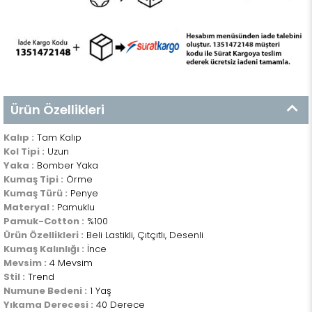
Ürün Özellikleri
Kalıp :
Tam Kalıp
Kol Tipi :
Uzun
Yaka :
Bomber Yaka
Kumaş Tipi :
Örme
Kumaş Türü :
Penye
Materyal :
Pamuklu
Pamuk-Cotton :
%100
Ürün Özellikleri :
Beli Lastikli, Çıtçıtlı, Desenli
Kumaş Kalınlığı :
İnce
Mevsim :
4 Mevsim
Stil :
Trend
Numune Bedeni :
1 Yaş
Yıkama Derecesi :
40 Derece