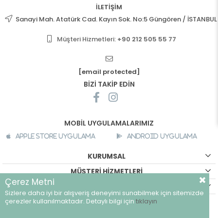
İLETİŞİM
Sanayi Mah. Atatürk Cad. Kayın Sok. No:5 Güngören / İSTANBUL
Müşteri Hizmetleri:
+90 212 505 55 77
[email protected]
BİZİ TAKİP EDİN
MOBİL UYGULAMALARIMIZ
Apple Store Uygulama
Android Uygulama
KURUMSAL
MÜŞTERİ HİZMETLERİ
Çerez Metni
ALIŞVERİŞ BİLGİLERİ
Sizlere daha iyi bir alışveriş deneyimi sunabilmek için sitemizde
©
breeze.com.tr - Tüm hakları saklıdır.
çerezler kullanılmaktadır. Detaylı bilgi için
tıklayın