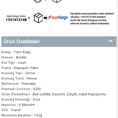
Ürün Özellikleri
Kalıp :
Tam Kalıp
Desen :
Baskılı
Kol Tipi :
Uzun
Yaka :
Kapüşon Yaka
Kumaş Tipi :
Örme
Kumaş Türü :
Penye
Materyal :
Pamuklu
Pamuk-Cotton :
%100
Ürün Özellikleri :
Beli Lastikli, Desenli, Çıtçıtlı, Sabit Kapüşonlu
Kumaş Kalınlığı :
İnce
Mevsim :
4 Mevsim
Stil :
Trend
Numune Bedeni :
1 Yaş