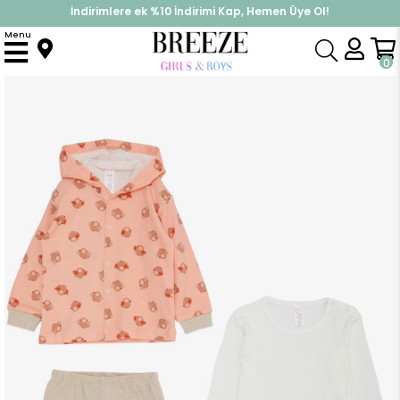
İndirimlere ek %10 İndirimi Kap, Hemen Üye Ol!
%30 Sepette Yaz İndirimi, Hemen Al!
Menu
Anasayfa
Pijama & İç Giyim
KIZ
Pijama Takımları
Kız Bebek Zıbınlı 3 lü Takım Sevimli Kuş Desenli Somon (4 Ay-1 Yaş)
0