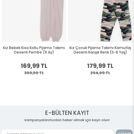
a Kollu Pijama Takımı
Kız Çocuk Pijama Takımı Kamuflaj
Kız Bebek Pij
i Pembe (9 Ay)
Desenli Karışık Renk (3-6 Yaş)
Desenli Y
9,99 TL
179,99 TL
15
09,99 TL
294,99 TL
29
E-BÜLTEN KAYIT
Kampanyalarımızdan haber almak için kayıt olun!
GÖNDER