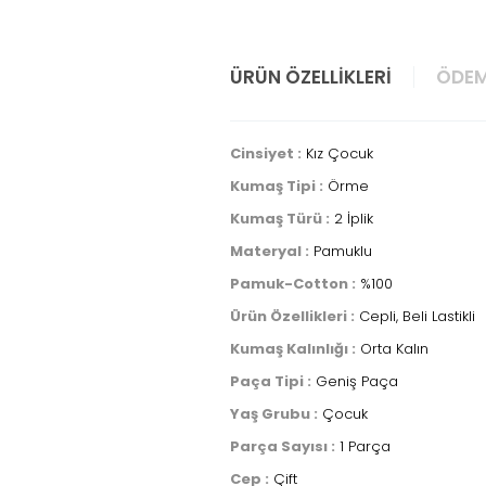
ÜRÜN ÖZELLIKLERI
ÖDEM
Cinsiyet :
Kız Çocuk
Kumaş Tipi :
Örme
Kumaş Türü :
2 İplik
Materyal :
Pamuklu
Pamuk-Cotton :
%100
Ürün Özellikleri :
Cepli, Beli Lastikli
Kumaş Kalınlığı :
Orta Kalın
Paça Tipi :
Geniş Paça
Yaş Grubu :
Çocuk
Parça Sayısı :
1 Parça
Cep :
Çift