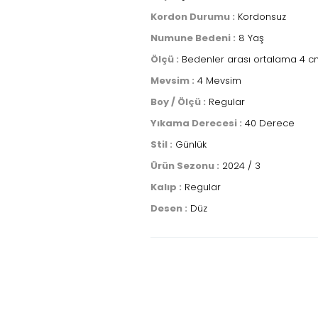
Kordon Durumu :
Kordonsuz
Numune Bedeni :
8 Yaş
Ölçü :
Bedenler arası ortalama 4 cm
Mevsim :
4 Mevsim
Boy / Ölçü :
Regular
Yıkama Derecesi :
40 Derece
Stil :
Günlük
Ürün Sezonu :
2024 / 3
Kalıp :
Regular
Desen :
Düz