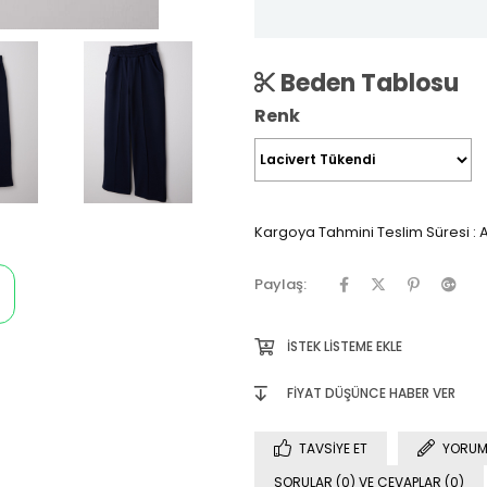
Beden Tablosu
Renk
Kargoya Tahmini Teslim Süresi
:
A
Paylaş:
İSTEK LISTEME EKLE
FIYAT DÜŞÜNCE HABER VER
TAVSIYE ET
YORUM
SORULAR (0) VE CEVAPLAR (0)