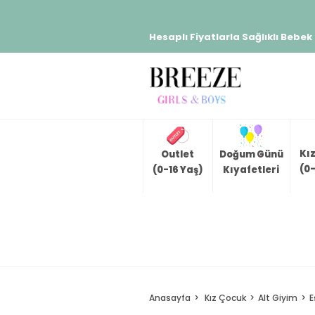
Hesaplı Fiyatlarla Sağlıklı Bebek
Kı
Outlet
Doğum Günü
(0-
(0-16 Yaş)
Kıyafetleri
Anasayfa
Kız Çocuk
Alt Giyim
E