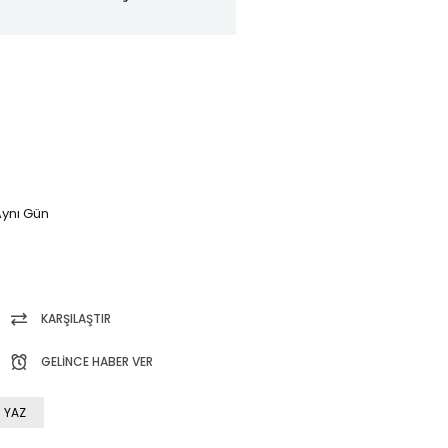
ynı Gün
KARŞILAŞTIR
GELINCE HABER VER
 YAZ