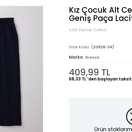
Kız Çocuk Alt Cep
Geniş Paça Laci
%100 Pamuk-Cotton
(20828-34)
Marka
:
Breeze
409,99 TL
68,33 TL
'den başlayan taksit
Ürün stoklarım