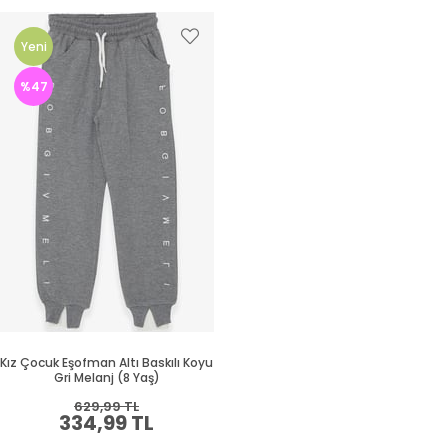
Yeni
Ürün
%47
Kız Çocuk Eşofman Altı Baskılı Koyu
Gri Melanj (8 Yaş)
629,99 TL
334,99 TL