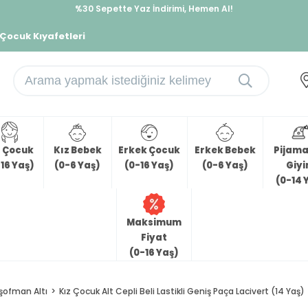
%30 Sepette Yaz İndirimi, Hemen Al!
İndirimlere ek %10 İndirimi Kap, Hemen Üye Ol!
 Çocuk Kıyafetleri
z Çocuk
Kız Bebek
Erkek Çocuk
Erkek Bebek
Pijama 
16 Yaş)
(0-6 Yaş)
(0-16 Yaş)
(0-6 Yaş)
Giy
(0-14 
Maksimum
Fiyat
(0-16 Yaş)
şofman Altı
Kız Çocuk Alt Cepli Beli Lastikli Geniş Paça Lacivert (14 Yaş)