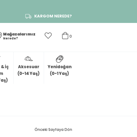
KARGOM NEREDE?
Mağazalarımız
0
Nerede?
& İç
Aksesuar
Yenidoğan
im
(0-14 Yaş)
(0-1 Yaş)
Yaş)
Önceki Sayfaya Dön