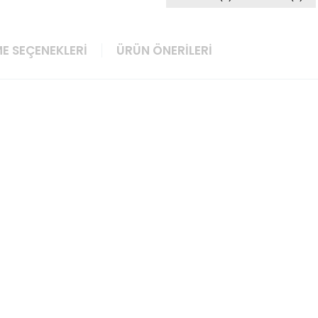
E SEÇENEKLERI
ÜRÜN ÖNERILERI