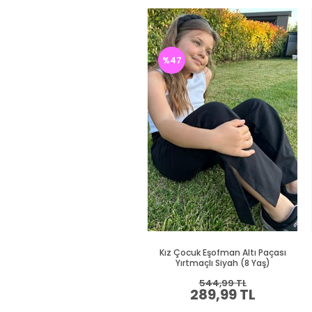
%47
Kız Çocuk Eşofman Altı Paçası
Yırtmaçlı Siyah (8 Yaş)
544,99 TL
289,99 TL