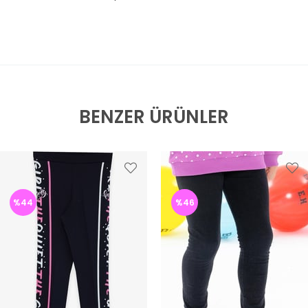
BENZER ÜRÜNLER
%44
%46