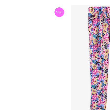
%
43
İndirim