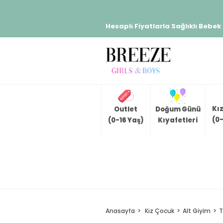
Hesaplı Fiyatlarla Sağlıklı Bebek
Kı
Outlet
Doğum Günü
(0-
(0-16 Yaş)
Kıyafetleri
Anasayfa
Kız Çocuk
Alt Giyim
T