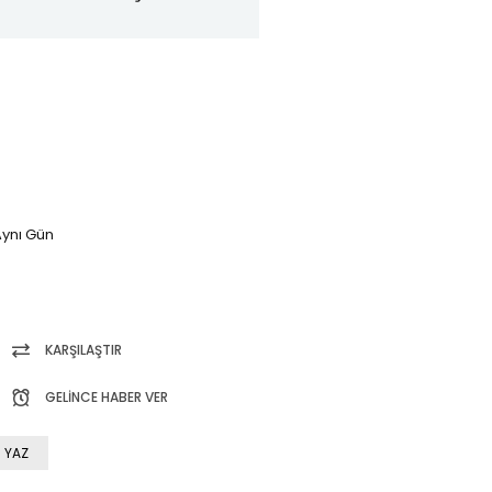
ynı Gün
KARŞILAŞTIR
GELINCE HABER VER
 YAZ