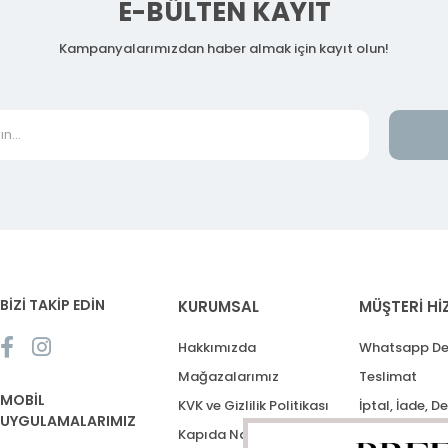
E-BÜLTEN KAYIT
Kampanyalarımızdan haber almak için kayıt olun!
BİZİ TAKİP EDİN
KURUMSAL
MÜŞTERİ Hİ
Hakkımızda
Whatsapp De
Mağazalarımız
Teslimat
MOBİL
KVK ve Gizlilik Politikası
İptal, İade, D
UYGULAMALARIMIZ
Kapıda Nakit Ödeme
Destek Talep