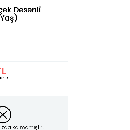
çek Desenli
 Yaş)
TL
erle
ızda kalmamıştır.