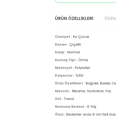
ÜRÜN ÖZELLIKLERI
ÖDEM
Cinsiyet :
Kız Çocuk
Desen :
Çiçekli
Kalıp :
Normal
Kumaş Tipi :
Örme
Materyal :
Polyester
Polyester :
%100
Ürün Özellikleri :
Bağcıklı, Baskılı, Ce
Mevsim :
İlkbahar, Sonbahar, Yaz
Stil :
Trend
Numune Bedeni :
6 Yaş
Ölçü :
Bedenler arası 8 cm fark bul