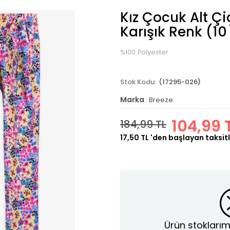
Kız Çocuk Alt Çi
Karışık Renk (10
%100 Polyester
(17295-026)
Marka
:
Breeze
104,99 
184,99 TL
17,50 TL
'den başlayan taksitl
Ürün stoklarım