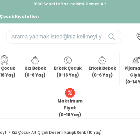
%30 Sepette Yaz İndirimi, Hemen Al!
İndirimlere ek %10 İndirimi Kap, Hemen Üye Ol!
 Çocuk Kıyafetleri
z Çocuk
Kız Bebek
Erkek Çocuk
Erkek Bebek
Pijama 
16 Yaş)
(0-6 Yaş)
(0-16 Yaş)
(0-6 Yaş)
Giy
(0-14 
Maksimum
Fiyat
(0-16 Yaş)
ayt
Kız Çocuk Alt Çiçek Desenli Karışık Renk (10 Yaş)