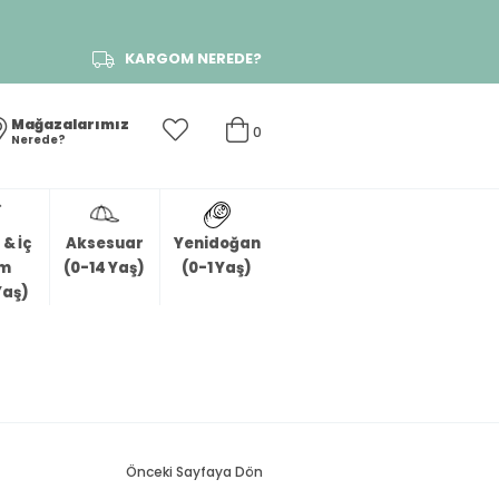
KARGOM NEREDE?
Mağazalarımız
0
Nerede?
& İç
Aksesuar
Yenidoğan
im
(0-14 Yaş)
(0-1 Yaş)
Yaş)
Önceki Sayfaya Dön