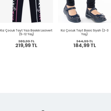
Kız Çocuk Tayt Yazı Baskılı Lacivert
Kız Çocuk Tayt Basic Siyah (2-3
(5-12 Yaş)
Yaş)
389,99 TL
344,99 TL
219,99 TL
184,99 TL