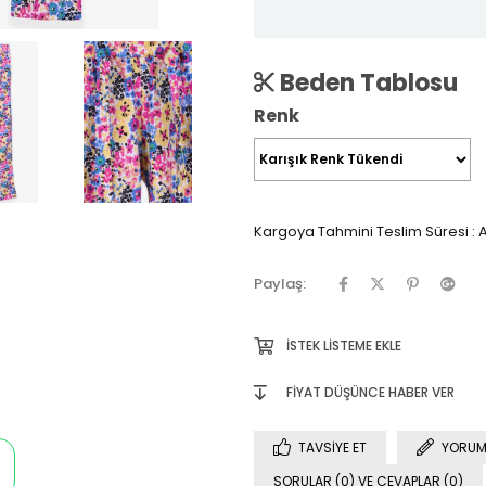
Beden Tablosu
Renk
Kargoya Tahmini Teslim Süresi
:
A
Paylaş:
İSTEK LISTEME EKLE
FIYAT DÜŞÜNCE HABER VER
TAVSIYE ET
YORUM
SORULAR (0) VE CEVAPLAR (0)