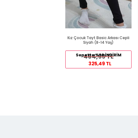
Kız Çocuk Tayt Basic Arkası Cepli
Siyah (8-14 Yaş)
Sepette %30 İNDİRİM
464,99 TL
325,49 TL