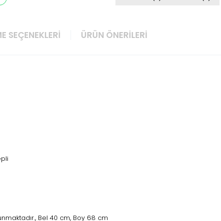
E SEÇENEKLERI
ÜRÜN ÖNERILERI
pli
unmaktadır., Bel 40 cm, Boy 68 cm