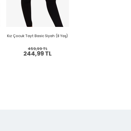
Kız Çocuk Tayt Basic Siyah (8 Yaş)
Kız Çocuk Tayt Basic Lila (12 Y
459,99 TL
439,99 TL
244,99 TL
234,99 TL