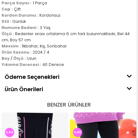
Parça Sayısı :
1 Parça
Cep :
Çift
Kordon Durumu :
Kordonsuz
Stil :
Günlük
Numune Bedeni :
3 Yaş
Ölçü :
Bedenler arası ortalama 6 cm fark bulunmaktadır, Bel 44
cm, Boy 57 cm
Mevsim :
İlkbahar, Kış, Sonbahar
Ürün Sezonu :
2024 / 4
Boy / Ölçü :
Uzun
Yıkama Derecesi :
40 Derece
Ödeme Seçenekleri
Ürün Önerileri
BENZER ÜRÜNLER
%44
%46