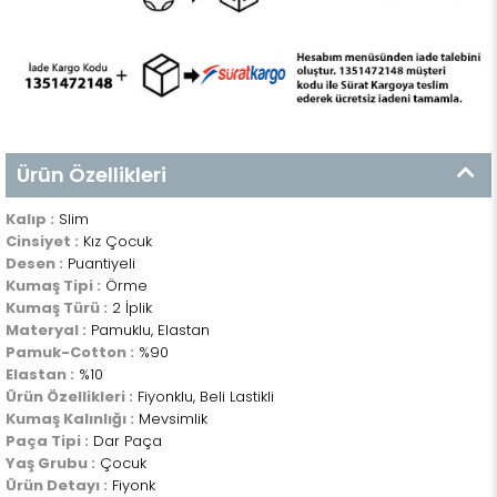
Ürün Özellikleri
Kalıp :
Slim
Cinsiyet :
Kız Çocuk
Desen :
Puantiyeli
Kumaş Tipi :
Örme
Kumaş Türü :
2 İplik
Materyal :
Pamuklu, Elastan
Pamuk-Cotton :
%90
Elastan :
%10
Ürün Özellikleri :
Fiyonklu, Beli Lastikli
Kumaş Kalınlığı :
Mevsimlik
Paça Tipi :
Dar Paça
Yaş Grubu :
Çocuk
Ürün Detayı :
Fiyonk