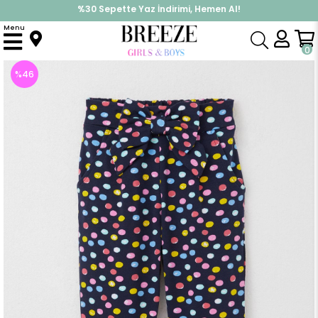
%30 Sepette Yaz İndirimi, Hemen Al!
İndirimlere ek %10 İndirimi Kap, Hemen Üye Ol!
Menu
Anasayfa
Kız Çocuk
Alt Giyim
Tayt
Kız Çocuk Alt Renkli Puantiye Desenli Fiyonklu Lacivert (3 Yaş)
0
%
46
İndirim