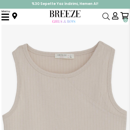
İndirimlere ek %10 İndirimi Kap, Hemen Üye Ol!
Menu
Anasayfa
Kız Çocuk
Üst Giyim
Tişört
Kız Çocuk Askılı Tişört Armalı Taşlı Bej (9-14 Yaş)
0