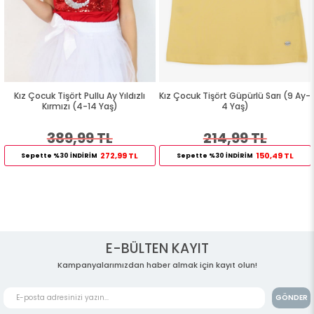
Kız Çocuk Tişört Pullu Ay Yıldızlı
Kız Çocuk Tişört Güpürlü Sarı (9 Ay-
Kırmızı (4-14 Yaş)
4 Yaş)
389,99 TL
214,99 TL
272,99 TL
150,49 TL
Sepette %30 İNDİRİM
Sepette %30 İNDİRİM
E-BÜLTEN KAYIT
Kampanyalarımızdan haber almak için kayıt olun!
GÖNDER