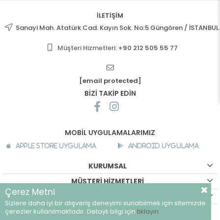
İLETİŞİM
Sanayi Mah. Atatürk Cad. Kayın Sok. No:5 Güngören / İSTANBUL
Müşteri Hizmetleri:
+90 212 505 55 77
[email protected]
BİZİ TAKİP EDİN
MOBİL UYGULAMALARIMIZ
Apple Store Uygulama
Android Uygulama
KURUMSAL
MÜŞTERİ HİZMETLERİ
Çerez Metni
ALIŞVERİŞ BİLGİLERİ
Sizlere daha iyi bir alışveriş deneyimi sunabilmek için sitemizde
©
breeze.com.tr - Tüm hakları saklıdır.
çerezler kullanılmaktadır. Detaylı bilgi için
tıklayın