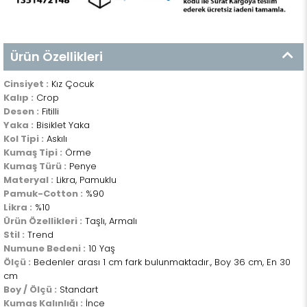
Ürün Özellikleri
Cinsiyet :
Kız Çocuk
Kalıp :
Crop
Desen :
Fitilli
Yaka :
Bisiklet Yaka
Kol Tipi :
Askılı
Kumaş Tipi :
Örme
Kumaş Türü :
Penye
Materyal :
Likra, Pamuklu
Pamuk-Cotton :
%90
Likra :
%10
Ürün Özellikleri :
Taşlı, Armalı
Stil :
Trend
Numune Bedeni :
10 Yaş
Ölçü :
Bedenler arası 1 cm fark bulunmaktadır., Boy 36 cm, En 30
cm
Boy / Ölçü :
Standart
Kumaş Kalınlığı :
İnce