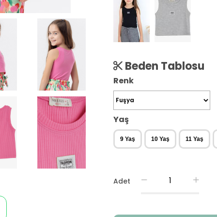
Beden Tablosu
Renk
Yaş
9 Yaş
10 Yaş
11 Yaş
Adet