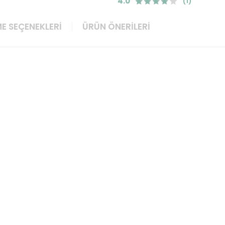
4.0
(1)
E SEÇENEKLERI
ÜRÜN ÖNERILERI