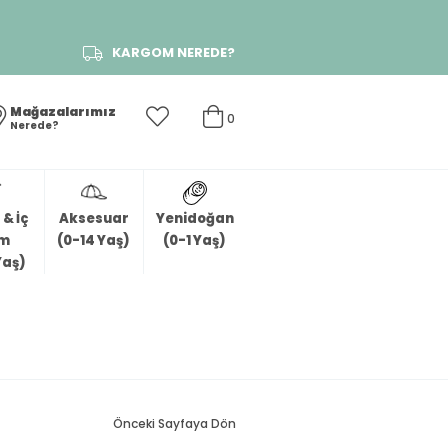
KARGOM NEREDE?
Mağazalarımız
0
Nerede?
& İç
Aksesuar
Yenidoğan
im
(0-14 Yaş)
(0-1 Yaş)
Yaş)
Önceki Sayfaya Dön