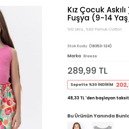
Kız Çocuk Askılı 
Fuşya (9-14 Yaş
%10 Likra , %90 Pamuk-Cotton
(18353-124)
Marka
:
Breeze
289,99 TL
202,
Sepette %30 İNDİRİM
48,33 TL
'den başlayan taksit
Bu Ürünün Yanında Bunlar