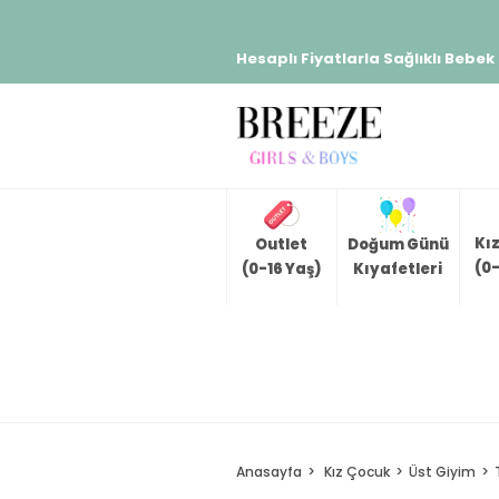
Hesaplı Fiyatlarla Sağlıklı Bebek
Kı
Outlet
Doğum Günü
(0-
(0-16 Yaş)
Kıyafetleri
Anasayfa
Kız Çocuk
Üst Giyim