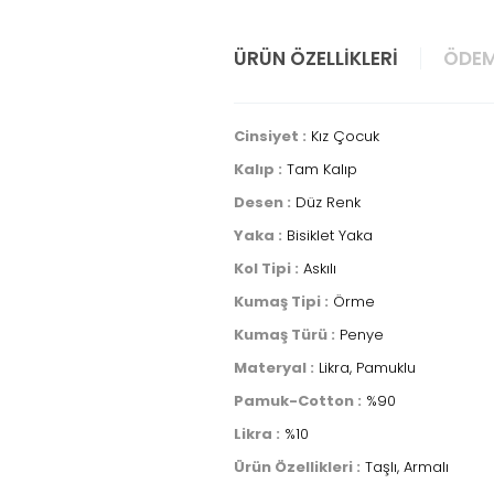
ÜRÜN ÖZELLIKLERI
ÖDEM
Cinsiyet :
Kız Çocuk
Kalıp :
Tam Kalıp
Desen :
Düz Renk
Yaka :
Bisiklet Yaka
Kol Tipi :
Askılı
Kumaş Tipi :
Örme
Kumaş Türü :
Penye
Materyal :
Likra, Pamuklu
Pamuk-Cotton :
%90
Likra :
%10
Ürün Özellikleri :
Taşlı, Armalı