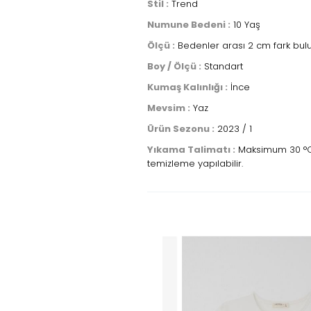
Stil :
Trend
Numune Bedeni :
10 Yaş
Ölçü :
Bedenler arası 2 cm fark bulu
Boy / Ölçü :
Standart
Kumaş Kalınlığı :
İnce
Mevsim :
Yaz
Ürün Sezonu :
2023 / 1
Yıkama Talimatı :
Maksimum 30 °C sı
temizleme yapılabilir.