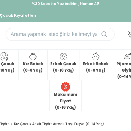
İndirimlere ek %10 İndirimi Kap, Hemen Üye Ol!
%30 Sepette Yaz İndirimi, Hemen Al!
 Çocuk Kıyafetleri
z Çocuk
Kız Bebek
Erkek Çocuk
Erkek Bebek
Pijama 
16 Yaş)
(0-6 Yaş)
(0-16 Yaş)
(0-6 Yaş)
Giy
(0-14 
Maksimum
Fiyat
(0-16 Yaş)
Tişört
Kız Çocuk Askılı Tişört Armalı Taşlı Fuşya (9-14 Yaş)