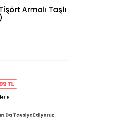
Tişört Armalı Taşlı
)
99 TL
lerle
ı Da Tavsiye Ediyoruz.