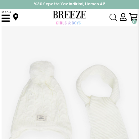
%30 Sepette Yaz İndirimi, Hemen Al!
İndirimlere ek %10 İndirimi Kap, Hemen Üye Ol!
Menu
Anasayfa
Aksesuar
Atkı & Bere
Kız Çocuk Atkı Bere Takımı 3 lü Set Baby Armalı Ponponlu Ekru (1-4 Yaş)
0