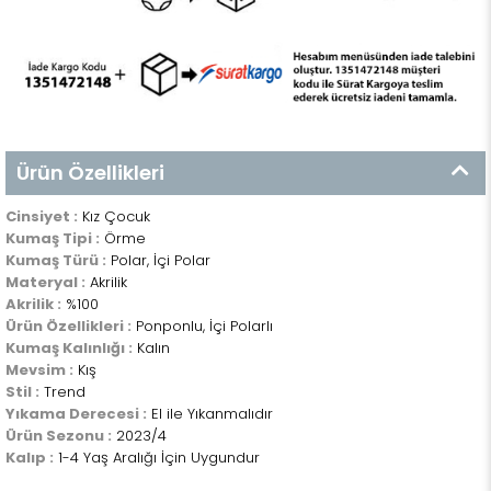
Ürün Özellikleri
Cinsiyet :
Kız Çocuk
Kumaş Tipi :
Örme
Kumaş Türü :
Polar, İçi Polar
Materyal :
Akrilik
Akrilik :
%100
Ürün Özellikleri :
Ponponlu, İçi Polarlı
Kumaş Kalınlığı :
Kalın
Mevsim :
Kış
Stil :
Trend
Yıkama Derecesi :
El ile Yıkanmalıdır
Ürün Sezonu :
2023/4
Kalıp :
1-4 Yaş Aralığı İçin Uygundur