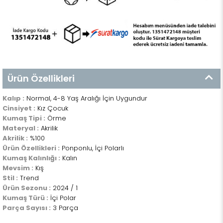
Ürün Özellikleri
Kalıp :
Normal, 4-8 Yaş Aralığı İçin Uygundur
Cinsiyet :
Kız Çocuk
Kumaş Tipi :
Örme
Materyal :
Akrilik
Akrilik :
%100
Ürün Özellikleri :
Ponponlu, İçi Polarlı
Kumaş Kalınlığı :
Kalın
Mevsim :
Kış
Stil :
Trend
Ürün Sezonu :
2024 / 1
Kumaş Türü :
İçi Polar
Parça Sayısı :
3 Parça