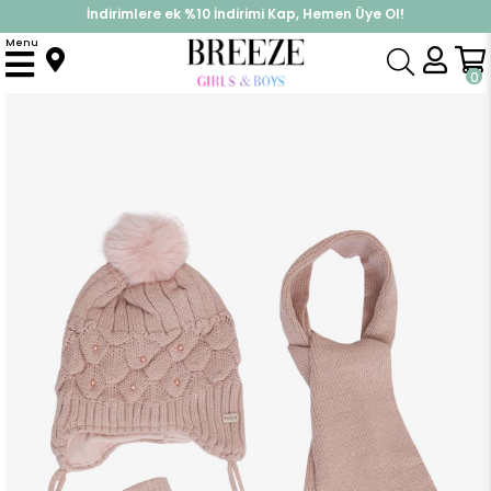
İndirimlere ek %10 İndirimi Kap, Hemen Üye Ol!
%30 Sepette Yaz İndirimi, Hemen Al!
Menu
Anasayfa
Aksesuar
Atkı & Bere
Kız Çocuk Atkı Bere Takımı 3 lü Set İncili Ponponlu Gülkurusu (4-8 Yaş)
0