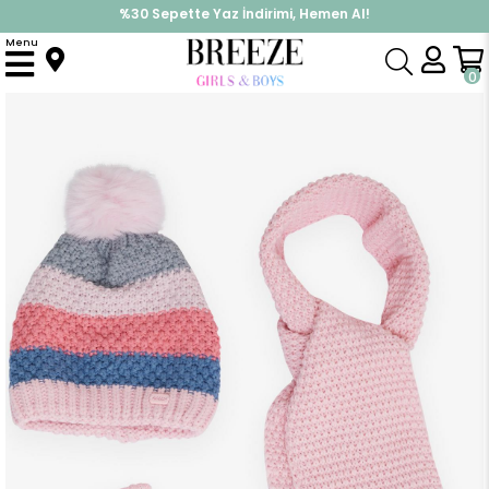
%30 Sepette Yaz İndirimi, Hemen Al!
İndirimlere ek %10 İndirimi Kap, Hemen Üye Ol!
Menu
Anasayfa
Aksesuar
Atkı & Bere
Kız Çocuk Atkı Bere Takımı Armalı Ponponlu Pembe (4-8 Yaş)
0