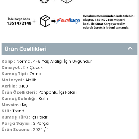
Ürün Özellikleri
Kalıp :
Normal, 4-8 Yaş Aralığı İçin Uygundur
Cinsiyet :
Kız Çocuk
Kumaş Tipi :
Örme
Materyal :
Akrilik
Akrilik :
%100
Ürün Özellikleri :
Ponponlu, İçi Polarlı
Kumaş Kalınlığı :
Kalın
Mevsim :
Kış
Stil :
Trend
Kumaş Türü :
İçi Polar
Parça Sayısı :
3 Parça
Ürün Sezonu :
2024 / 1