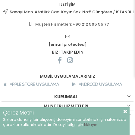
İLETİŞİM
Sanayi Mah. Atatürk Cad. Kayın Sok. No:5 Güngören / İSTANBUL
Müşteri Hizmetleri:
+90 212 505 55 77
[email protected]
BİZİ TAKİP EDİN
MOBİL UYGULAMALARIMIZ
Apple Store Uygulama
Android Uygulama
KURUMSAL
MÜŞTERİ HİZMETLERİ
Çerez Metni
ALIŞVERİŞ BİLGİLERİ
Sizlere daha iyi bir alışveriş deneyimi sunabilmek için sitemizde
©
breeze.com.tr - Tüm hakları saklıdır.
çerezler kullanılmaktadır. Detaylı bilgi için
tıklayın