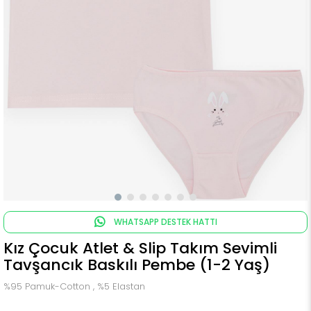
WHATSAPP DESTEK HATTI
Kız Çocuk Atlet & Slip Takım Sevimli
Tavşancık Baskılı Pembe (1-2 Yaş)
%95 Pamuk-Cotton , %5 Elastan