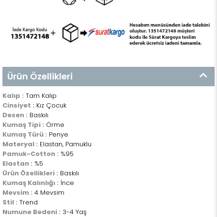
Ürün Özellikleri
Kalıp :
Tam Kalıp
Cinsiyet :
Kız Çocuk
Desen :
Baskılı
Kumaş Tipi :
Örme
Kumaş Türü :
Penye
Materyal :
Elastan, Pamuklu
Pamuk-Cotton :
%95
Elastan :
%5
Ürün Özellikleri :
Baskılı
Kumaş Kalınlığı :
İnce
Mevsim :
4 Mevsim
Stil :
Trend
Numune Bedeni :
3-4 Yaş