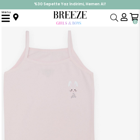
%30 Sepette Yaz İndirimi, Hemen Al!
İndirimlere ek %10 İndirimi Kap, Hemen Üye Ol!
Menu
Anasayfa
Pijama & İç Giyim
KIZ
İç Giyim
Kız Çocuk Atlet & Slip Takım Sevimli Tavşancık Baskılı Pembe (1-2 Yaş)
0