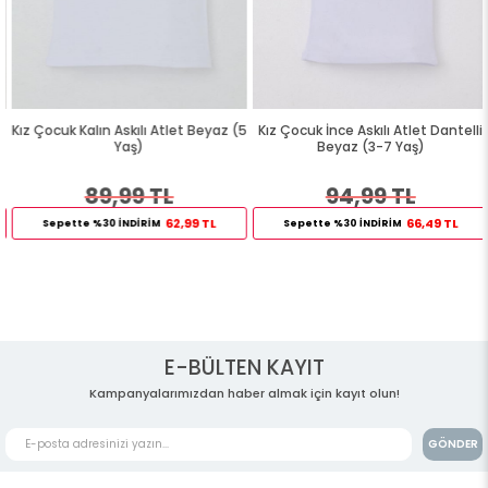
Kız Çocuk Kalın Askılı Atlet Beyaz (5
Kız Çocuk İnce Askılı Atlet Dantelli
Yaş)
Beyaz (3-7 Yaş)
89,99 TL
94,99 TL
62,99 TL
66,49 TL
Sepette %30 İNDİRİM
Sepette %30 İNDİRİM
E-BÜLTEN KAYIT
Kampanyalarımızdan haber almak için kayıt olun!
GÖNDER