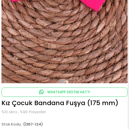
WHATSAPP DESTEK HATTI
Kız Çocuk Bandana Fuşya (175 mm)
%10 Likra , %90 Polyester
(İ357-124)