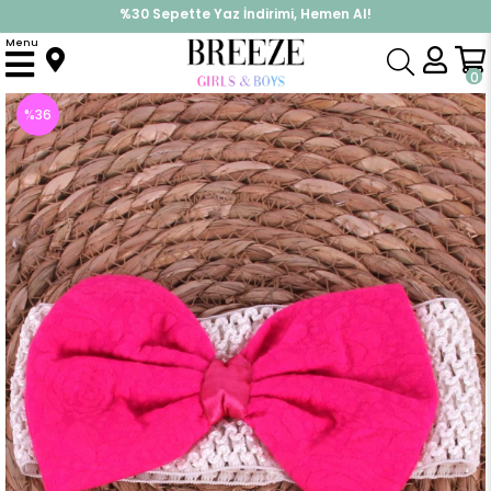
%30 Sepette Yaz İndirimi, Hemen Al!
İndirimlere ek %10 İndirimi Kap, Hemen Üye Ol!
Menu
Anasayfa
Aksesuar
Bandana
Kız Çocuk Bandana Fuşya (175 mm)
0
%
36
İndirim