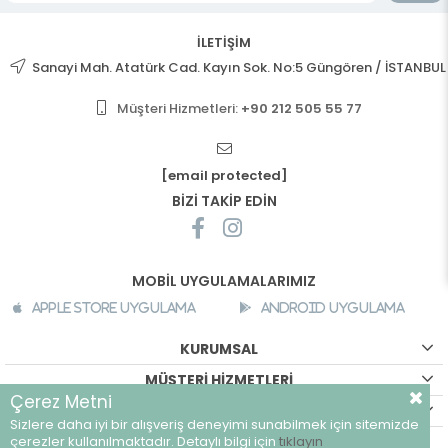
İLETİŞİM
Sanayi Mah. Atatürk Cad. Kayın Sok. No:5 Güngören / İSTANBUL
Müşteri Hizmetleri:
+90 212 505 55 77
[email protected]
BİZİ TAKİP EDİN
MOBİL UYGULAMALARIMIZ
Apple Store Uygulama
Android Uygulama
KURUMSAL
MÜŞTERİ HİZMETLERİ
Çerez Metni
ALIŞVERİŞ BİLGİLERİ
Sizlere daha iyi bir alışveriş deneyimi sunabilmek için sitemizde
©
breeze.com.tr - Tüm hakları saklıdır.
çerezler kullanılmaktadır. Detaylı bilgi için
tıklayın