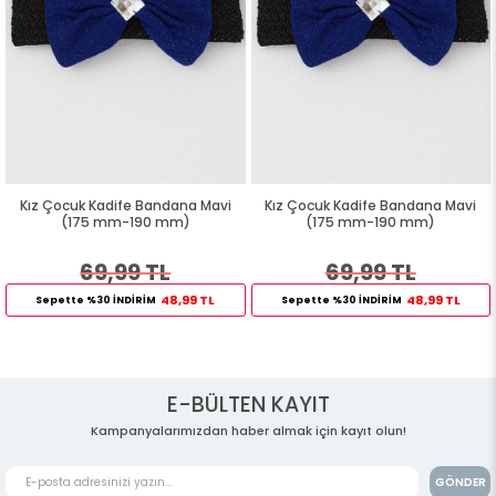
Kız Çocuk Kadife Bandana Mavi
Kız Çocuk Kadife Bandana Mavi
(175 mm-190 mm)
(175 mm-190 mm)
69,99 TL
69,99 TL
48,99 TL
48,99 TL
Sepette %30 İNDİRİM
Sepette %30 İNDİRİM
E-BÜLTEN KAYIT
Kampanyalarımızdan haber almak için kayıt olun!
GÖNDER