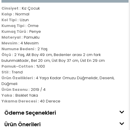
Cinsiyet :
Kız Çocuk
Kalıp :
Normal
Kol Tipi :
Uzun
Kumaş Tipi :
Örme
Kumaş Türü :
Penye
Materyal :
Pamuklu
Mevsim :
4 Mevsim
Numune Bedeni :
2 Yaş
Ölçü :
2 Yaş, Alt Boy 49 cm, Bedenler arası 2 cm fark
bulunmaktadır., Bel 20 cm, Üst Boy 37 cm, Üst En 29 cm
Pamuk-Cotton :
%100
Stil :
Trend
Ürün Özellikleri :
4 Yaşa Kadar Omuzu Düğmelidir, Desenli,
Düğmeli
Ürün Sezonu :
2019 / 4
Yaka :
Bisiklet Yaka
Yıkama Derecesi :
40 Derece
Ödeme Seçenekleri
Ürün Önerileri