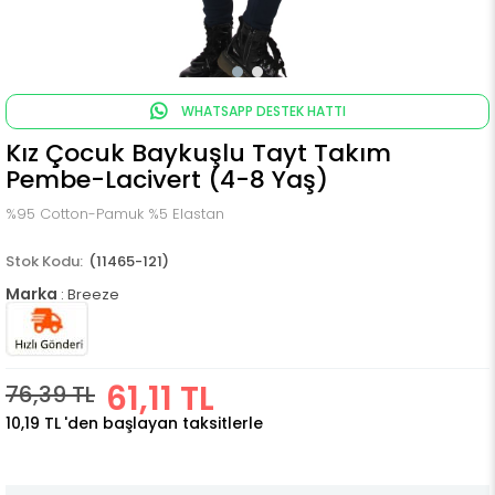
WHATSAPP DESTEK HATTI
Kız Çocuk Baykuşlu Tayt Takım
Pembe-Lacivert (4-8 Yaş)
%95 Cotton-Pamuk %5 Elastan
(11465-121)
Marka
:
Breeze
61,11 TL
76,39 TL
10,19 TL
'den başlayan taksitlerle