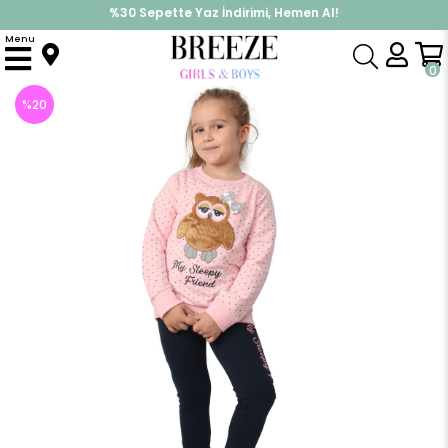
%30 Sepette Yaz İndirimi, Hemen Al!
İndirimlere ek %10 İndirimi Kap, Hemen Üye Ol!
Menu
Anasayfa
Kız Çocuk
Takımlar
Tayt Takımı
Kız Çocuk Baykuşlu Tayt Takım Pembe-Lacivert (4-8 Yaş)
0
%
20
İndirim